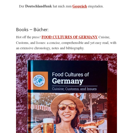
Der
Deutschlandfunk
hat mich zum
Gespräch
eingeladen.
Books – Bücher:
Hot off the press!
FOOD CULTURES OF GERMANY
Cuisine,
Customs, and Issues: a concise, comprehensible and yet easy read, with
an extensive chronology, notes and bibliography.