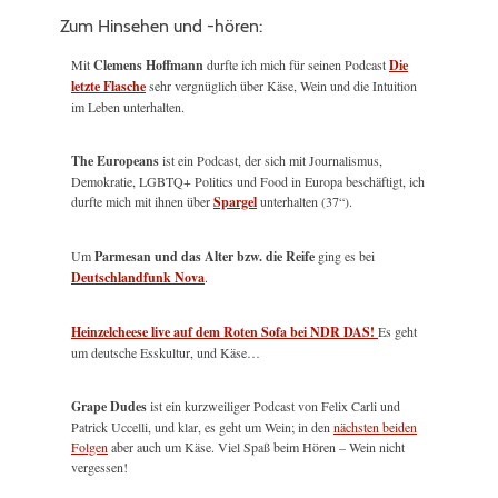
Zum Hinsehen und -hören:
Mit
Clemens Hoffmann
durfte ich mich für seinen Podcast
Die
letzte Flasche
sehr vergnüglich über Käse, Wein und die Intuition
im Leben unterhalten.
The Europeans
ist ein Podcast, der sich mit Journalismus,
Demokratie, LGBTQ+ Politics und Food in Europa beschäftigt, ich
durfte mich mit ihnen über
Spargel
unterhalten (37“).
Um
Parmesan und das Alter bzw. die Reife
ging es bei
Deutschlandfunk Nova
.
Heinzelcheese live auf dem Roten Sofa bei NDR DAS!
Es geht
um deutsche Esskultur, und Käse…
Grape Dudes
ist ein kurzweiliger Podcast von Felix Carli und
Patrick Uccelli, und klar, es geht um Wein; in den
nächsten beiden
Folgen
aber auch um Käse. Viel Spaß beim Hören – Wein nicht
vergessen!