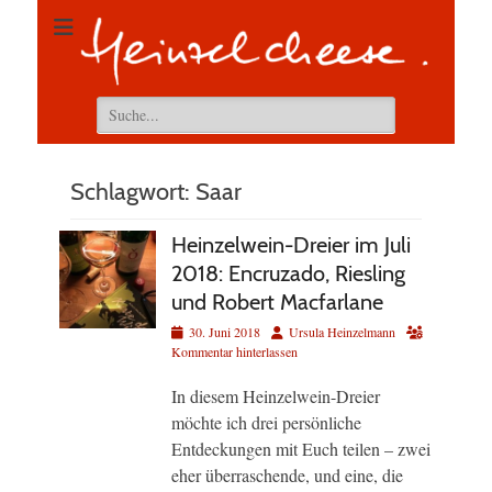
Suchen
nach:
Schlagwort:
Saar
Heinzelwein-Dreier im Juli
2018: Encruzado, Riesling
und Robert Macfarlane
Veröffentlicht
Autor
30. Juni 2018
Ursula Heinzelmann
am
Kommentar hinterlassen
In diesem Heinzelwein-Dreier
möchte ich drei persönliche
Entdeckungen mit Euch teilen – zwei
eher überraschende, und eine, die