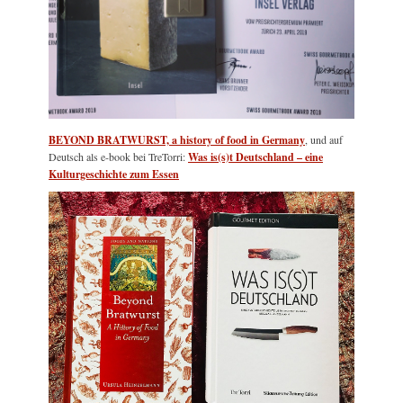
BEYOND BRATWURST, a history of food in Germany
, und auf
Deutsch als e-book bei TreTorri:
Was is(s)t Deutschland – eine
Kulturgeschichte zum Essen