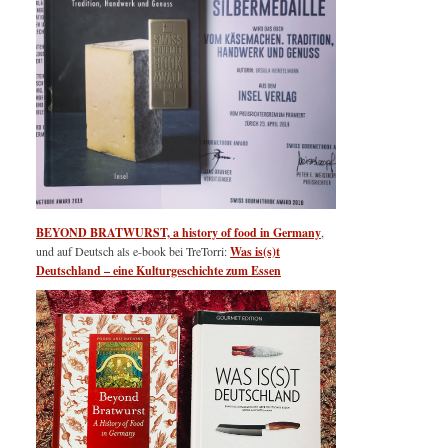
BEYOND BRATWURST, a history of food in Germany
,
und auf Deutsch als e-book bei TreTorri:
Was is(s)t
Deutschland – eine Kulturgeschichte zum Essen