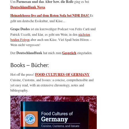
Um
Parmesan und das Alter bzw. die Reife
ging es bei
Deutschlandfunk Nova
.
Heinzelcheese live auf dem Roten Sofa bei NDR DAS!
Es
geht um deutsche Esskultur, und Käse...
Grape Dudes
ist ein kurzweiliger Podcast von Felix Carli und
Patrick Uccelli, und klar, es geht um Wein; in den
nächsten
beiden Folgen
aber auch um Käse. Viel Spaß beim Hören –
Wein nicht vergessen!
Der
Deutschlandfunk
hat mich zum
Gespräch
eingeladen.
Books – Bücher:
Hot off the press!
FOOD CULTURES OF GERMANY
Cuisine, Customs, and Issues: a concise, comprehensible and
yet easy read, with an extensive chronology, notes and
bibliography.