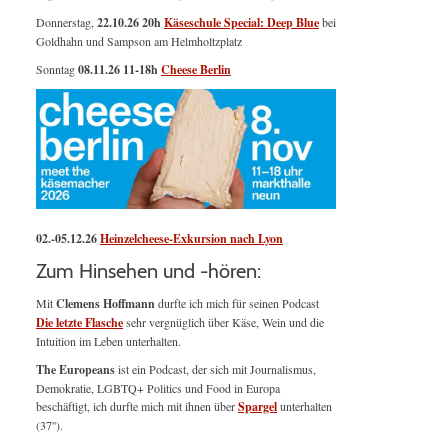
Donnerstag,
22.10.26 20h
Käseschule Special: Deep Blue
bei
Goldhahn und Sampson am Helmholtzplatz
Sonntag
08.11.26
11-18h
Cheese Berlin
02.-05.12.26
Heinzelcheese-Exkursion nach Lyon
Zum Hinsehen und -hören:
Mit
Clemens Hoffmann
durfte ich mich für seinen Podcast
Die letzte Flasche
sehr vergnüglich über Käse, Wein und die
Intuition im Leben unterhalten.
The Europeans
ist ein Podcast, der sich mit Journalismus,
Demokratie, LGBTQ+ Politics und Food in Europa
beschäftigt, ich durfte mich mit ihnen über
Spargel
unterhalten
(37'').