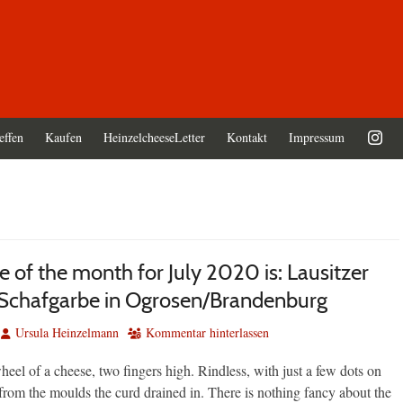
effen
Kaufen
HeinzelcheeseLetter
Kontakt
Impressum
 of the month for July 2020 is: Lausitzer
Schafgarbe in Ogrosen/Brandenburg
Autor
Ursula Heinzelmann
Kommentar hinterlassen
eel of a cheese, two fingers high. Rindless, with just a few dots on
t from the moulds the curd drained in. There is nothing fancy about the