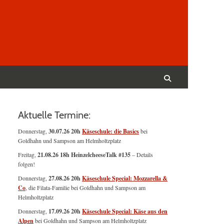
Suchen
nach:
Suchen
Aktuelle Termine:
Donnerstag,
30.07.26 20h
Käseschule: die Basics
bei
Goldhahn und Sampson am Helmholtzplatz
Freitag,
21.08.26 18h HeinzelcheeseTalk #135
– Details
folgen!
Donnerstag,
27.08.26 20h
Käseschule Special: Mozzarella &
Co
, die Filata-Familie bei Goldhahn und Sampson am
Helmholtzplatz
Donnerstag,
17.09.26 20h
Käseschule Special: Käse aus den
Alpen
bei Goldhahn und Sampson am Helmholtzplatz