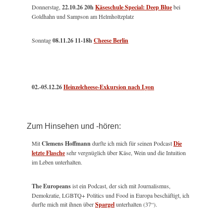
Donnerstag,
22.10.26 20h
Käseschule Special: Deep Blue
bei
Goldhahn und Sampson am Helmholtzplatz
Sonntag
08.11.26
11-18h
Cheese Berlin
02.-05.12.26
Heinzelcheese-Exkursion nach Lyon
Zum Hinsehen und -hören:
Mit
Clemens Hoffmann
durfte ich mich für seinen Podcast
Die
letzte Flasche
sehr vergnüglich über Käse, Wein und die Intuition
im Leben unterhalten.
The Europeans
ist ein Podcast, der sich mit Journalismus,
Demokratie, LGBTQ+ Politics und Food in Europa beschäftigt, ich
durfte mich mit ihnen über
Spargel
unterhalten (37“).