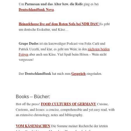
Um
Parmesan und das Alter bzw. die Reife
ging es bei
Deutschlandfunk Nova
.
Heinzelcheese live auf dem Roten Sofa bei NDR DAS!
Es geht
um deutsche Esskultur, und Käse…
Grape Dudes
ist ein kurzweiliger Podcast von Felix Carli und
Patrick Uccelli, und klar, es geht um Wein; in den
nächsten beiden
Folgen
aber auch um Käse. Viel Spaß beim Hören – Wein nicht
vergessen!
Der
Deutschlandfunk
hat mich zum
Gespräch
eingeladen.
Books – Bücher:
Hot off the press!
FOOD CULTURES OF GERMANY
Cuisine,
Customs, and Issues: a concise, comprehensible and yet easy read, with
an extensive chronology, notes and bibliography.
VOM KÄSEMACHEN
Die Summe meiner Recherche der letzten