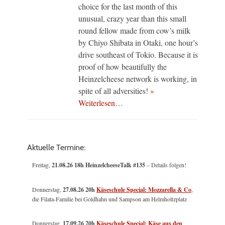
choice for the last month of this
unusual, crazy year than this small
round fellow made from cow’s milk
by Chiyo Shibata in Otaki, one hour’s
drive southeast of Tokio. Because it is
proof of how beautifully the
Heinzelcheese network is working, in
spite of all adversities!
»
Weiterlesen…
Aktuelle Termine:
Freitag,
21.08.26 18h HeinzelcheeseTalk #135
– Details folgen!
Donnerstag,
27.08.26 20h
Käseschule Special: Mozzarella & Co
,
die Filata-Familie bei Goldhahn und Sampson am Helmholtzplatz
Donnerstag,
17.09.26 20h
Käseschule Special: Käse aus den