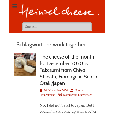
Suchen
nach:
Schlagwort:
network together
The cheese of the month
for December 2020 is:
Takesumi from Chiyo
Shibata, Fromagerie Sen in
Ōtaki/Japan
Veröffentlicht
Autor
30. November 2020
Ursula
am
Heinzelmann
Kommentar hinterlassen
No, I did not travel to Japan. But I
couldn’t have come up with a better