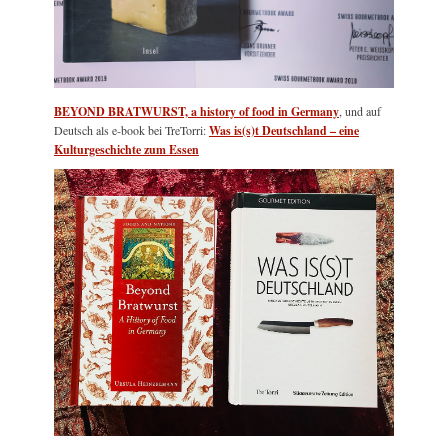
BEYOND BRATWURST, a history of food in Germany
, und auf
Deutsch als e-book bei TreTorri:
Was is(s)t Deutschland – eine
Kulturgeschichte zum Essen