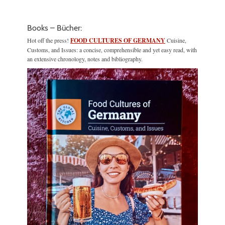
Books – Bücher:
Hot off the press!
FOOD CULTURES OF GERMANY
Cuisine,
Customs, and Issues: a concise, comprehensible and yet easy read, with
an extensive chronology, notes and bibliography.