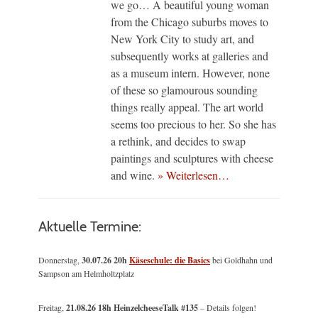
we go… A beautiful young woman
from the Chicago suburbs moves to
New York City to study art, and
subsequently works at galleries and
as a museum intern. However, none
of these so glamourous sounding
things really appeal. The art world
seems too precious to her. So she has
a rethink, and decides to swap
paintings and sculptures with cheese
and wine.
» Weiterlesen…
Aktuelle Termine:
Donnerstag,
30.07.26 20h
Käseschule: die Basics
bei Goldhahn und
Sampson am Helmholtzplatz
Freitag,
21.08.26 18h HeinzelcheeseTalk #135
– Details folgen!