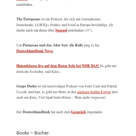
unterhalten.
The Europeans
ist ein Podcast, der sich mit Journalismus,
Demokratie, LGBTQ+ Politics und Food in Europa beschäftigt, ich
durfte mich mit ihnen über
Spargel
unterhalten (37'').
Um
Parmesan und das Alter bzw. die Reife
ging es bei
Deutschlandfunk Nova
.
Heinzelcheese live auf dem Roten Sofa bei NDR DAS!
Es geht um
deutsche Esskultur, und Käse...
Grape Dudes
ist ein kurzweiliger Podcast von Felix Carli und Patrick
Uccelli, und klar, es geht um Wein; in den
nächsten beiden Folgen
aber
auch um Käse. Viel Spaß beim Hören – Wein nicht vergessen!
Der
Deutschlandfunk
hat mich zum
Gespräch
eingeladen.
Books – Bücher: