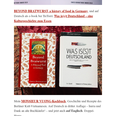
BEYOND BRATWURST, a history of food in Germany
, und auf
Deutsch als e-book bei TreTorri:
Was is(s)t Deutschland – eine
Kulturgeschichte zum Essen
Mein
MONSIEUR VUONG-Kochbuch
, Geschichte und Rezepte des
Berliner Kult-Vietnamesen. Auf Deutsch in dritter Auflage – hurra und
Dank an alle Buchkäufer! – und jetzt auch
auf Englisch
. Doppel-
Hurra.