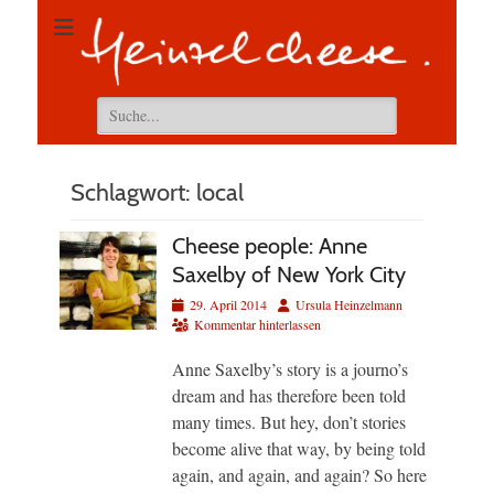
Suchen
nach:
Schlagwort:
local
Cheese people: Anne
Saxelby of New York City
Veröffentlicht
Autor
29. April 2014
Ursula Heinzelmann
am
Kommentar hinterlassen
Anne Saxelby’s story is a journo’s
dream and has therefore been told
many times. But hey, don’t stories
become alive that way, by being told
again, and again, and again? So here