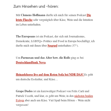
Zum Hinsehen und -hören:
Mit
Clemens Hoffmann
durfte ich mich für seinen Podcast
Die
letzte Flasche
sehr vergnüglich über Käse, Wein und die Intuition
im Leben unterhalten.
The Europeans
ist ein Podcast, der sich mit Journalismus,
Demokratie, LGBTQ+ Politics und Food in Europa beschäftigt, ich
durfte mich mit ihnen über
Spargel
unterhalten (37“).
Um
Parmesan und das Alter bzw. die Reife
ging es bei
Deutschlandfunk Nova
.
Heinzelcheese live auf dem Roten Sofa bei NDR DAS!
Es geht
um deutsche Esskultur, und Käse…
Grape Dudes
ist ein kurzweiliger Podcast von Felix Carli und
Patrick Uccelli, und klar, es geht um Wein; in den
nächsten beiden
Folgen
aber auch um Käse. Viel Spaß beim Hören – Wein nicht
vergessen!