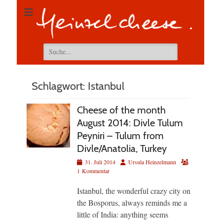
Suchen
nach:
Schlagwort:
Istanbul
Cheese of the month
August 2014: Divle Tulum
Peyniri – Tulum from
Divle/Anatolia, Turkey
Veröffentlicht
Autor
31. Juli 2014
Ursula Heinzelmann
am
1 Kommentar
Istanbul, the wonderful crazy city on
the Bosporus, always reminds me a
little of India: anything seems