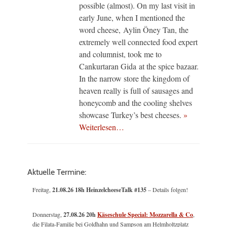
possible (almost). On my last visit in
early June, when I mentioned the
word cheese, Aylin Öney Tan, the
extremely well connected food expert
and columnist, took me to
Cankurtaran Gida at the spice bazaar.
In the narrow store the kingdom of
heaven really is full of sausages and
honeycomb and the cooling shelves
showcase Turkey’s best cheeses.
»
Weiterlesen…
Aktuelle Termine:
Freitag,
21.08.26 18h HeinzelcheeseTalk #135
– Details folgen!
Donnerstag,
27.08.26 20h
Käseschule Special: Mozzarella & Co
,
die Filata-Familie bei Goldhahn und Sampson am Helmholtzplatz