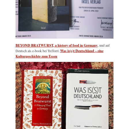
BEYOND BRATWURST, a history of food in Germany
, und auf
Deutsch als e-book bei TreTorri:
Was is(s)t Deutschland – eine
Kulturgeschichte zum Essen