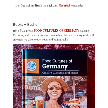
Der
Deutschlandfunk
hat mich zum
Gespräch
eingeladen.
Books – Bücher:
Hot off the press!
FOOD CULTURES OF GERMANY
Cuisine,
Customs, and Issues: a concise, comprehensible and yet easy read, with
an extensive chronology, notes and bibliography.