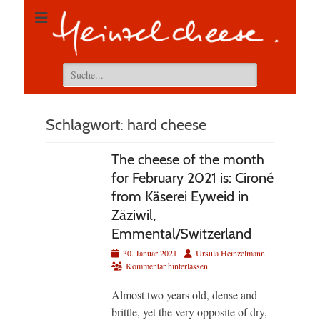
Suchen
nach:
Schlagwort:
hard cheese
The cheese of the month
for February 2021 is: Cironé
from Käserei Eyweid in
Zäziwil,
Emmental/Switzerland
Veröffentlicht
Autor
30. Januar 2021
Ursula Heinzelmann
am
Kommentar hinterlassen
Almost two years old, dense and
brittle, yet the very opposite of dry,