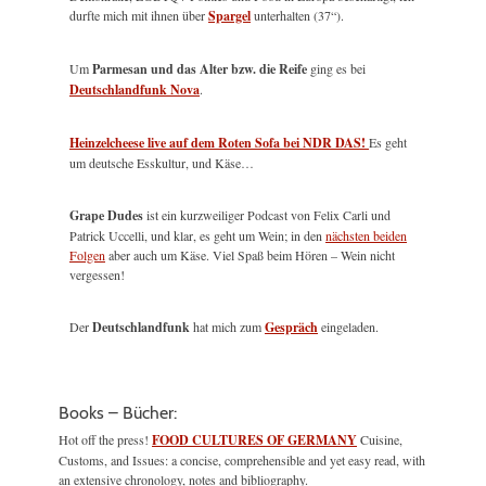
durfte mich mit ihnen über
Spargel
unterhalten (37“).
Um
Parmesan und das Alter bzw. die Reife
ging es bei
Deutschlandfunk Nova
.
Heinzelcheese live auf dem Roten Sofa bei NDR DAS!
Es geht
um deutsche Esskultur, und Käse…
Grape Dudes
ist ein kurzweiliger Podcast von Felix Carli und
Patrick Uccelli, und klar, es geht um Wein; in den
nächsten beiden
Folgen
aber auch um Käse. Viel Spaß beim Hören – Wein nicht
vergessen!
Der
Deutschlandfunk
hat mich zum
Gespräch
eingeladen.
Books – Bücher:
Hot off the press!
FOOD CULTURES OF GERMANY
Cuisine,
Customs, and Issues: a concise, comprehensible and yet easy read, with
an extensive chronology, notes and bibliography.