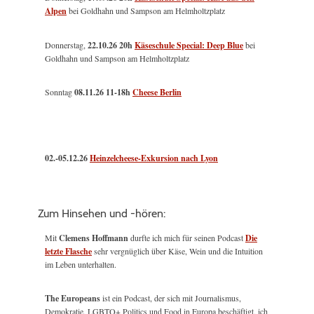
Alpen
bei Goldhahn und Sampson am Helmholtzplatz
Donnerstag,
22.10.26 20h
Käseschule Special: Deep Blue
bei
Goldhahn und Sampson am Helmholtzplatz
Sonntag
08.11.26
11-18h
Cheese Berlin
02.-05.12.26
Heinzelcheese-Exkursion nach Lyon
Zum Hinsehen und -hören:
Mit
Clemens Hoffmann
durfte ich mich für seinen Podcast
Die
letzte Flasche
sehr vergnüglich über Käse, Wein und die Intuition
im Leben unterhalten.
The Europeans
ist ein Podcast, der sich mit Journalismus,
Demokratie, LGBTQ+ Politics und Food in Europa beschäftigt, ich