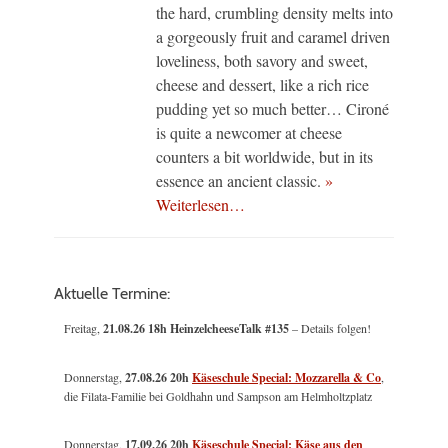
the hard, crumbling density melts into
a gorgeously fruit and caramel driven
loveliness, both savory and sweet,
cheese and dessert, like a rich rice
pudding yet so much better… Cironé
is quite a newcomer at cheese
counters a bit worldwide, but in its
essence an ancient classic.
»
Weiterlesen…
Aktuelle Termine:
Freitag,
21.08.26 18h HeinzelcheeseTalk #135
– Details folgen!
Donnerstag,
27.08.26 20h
Käseschule Special: Mozzarella & Co
,
die Filata-Familie bei Goldhahn und Sampson am Helmholtzplatz
Donnerstag,
17.09.26 20h
Käseschule Special: Käse aus den