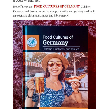
Books – Bücher:
Hot off the press!
FOOD CULTURES OF GERMANY
Cuisine,
Customs, and Issues: a concise, comprehensible and yet easy read, with
an extensive chronology, notes and bibliography.