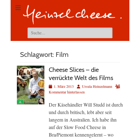
Suchen
nach:
Schlagwort:
Film
Cheese Slices – die
verrückte Welt des Films
Veröffentlicht
Autor
1. März 2013
Ursula Heinzelmann
am
Kommentar hinterlassen
Der Käsehändler Will Studd ist durch
und durch britisch, lebt aber seit
langem in Australien. Ich habe ihn
auf der Slow Food Cheese in
Bra/Piemont kennengelernt – wo