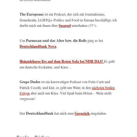
The Europeans
ist ein Podcast, der sich mit Journalismus,
Demokratie, LGBTQ+ Politics und Food in Europa beschäftigt, ich
durfte mich mit ihnen über
Spargel
unterhalten (37“).
Um
Parmesan und das Alter bzw. die Reife
ging es bei
Deutschlandfunk Nova
.
Heinzelcheese live auf dem Roten Sofa bei NDR DAS!
Es geht
um deutsche Esskultur, und Käse…
Grape Dudes
ist ein kurzweiliger Podcast von Felix Carli und
Patrick Uccelli, und klar, es geht um Wein; in den
nächsten beiden
Folgen
aber auch um Käse. Viel Spaß beim Hören – Wein nicht
vergessen!
Der
Deutschlandfunk
hat mich zum
Gespräch
eingeladen.