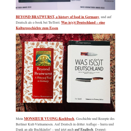
BEYOND BRATWURST, a history of food in Germany
, und auf
Deutsch als e-book bei TreTorri:
Was is(s)t Deutschland – eine
Kulturgeschichte zum Essen
Mein
MONSIEUR VUONG-Kochbuch
, Geschichte und Rezepte des
Berliner Kult-Vietnamesen. Auf Deutsch in dritter Auflage – hurra und
Dank an alle Buchkäufer! – und jetzt auch
auf Englisch
. Doppel-