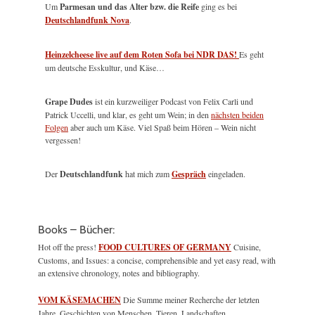
Um
Parmesan und das Alter bzw. die Reife
ging es bei
Deutschlandfunk Nova
.
Heinzelcheese live auf dem Roten Sofa bei NDR DAS!
Es geht
um deutsche Esskultur, und Käse…
Grape Dudes
ist ein kurzweiliger Podcast von Felix Carli und
Patrick Uccelli, und klar, es geht um Wein; in den
nächsten beiden
Folgen
aber auch um Käse. Viel Spaß beim Hören – Wein nicht
vergessen!
Der
Deutschlandfunk
hat mich zum
Gespräch
eingeladen.
Books – Bücher:
Hot off the press!
FOOD CULTURES OF GERMANY
Cuisine,
Customs, and Issues: a concise, comprehensible and yet easy read, with
an extensive chronology, notes and bibliography.
VOM KÄSEMACHEN
Die Summe meiner Recherche der letzten
Jahre. Geschichten von Menschen, Tieren, Landschaften.