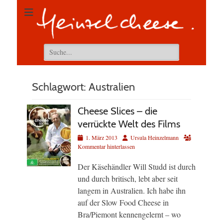
Suchen
nach:
Schlagwort:
Australien
Cheese Slices – die
verrückte Welt des Films
Veröffentlicht
Autor
1. März 2013
Ursula Heinzelmann
am
Kommentar hinterlassen
Der Käsehändler Will Studd ist durch
und durch britisch, lebt aber seit
langem in Australien. Ich habe ihn
auf der Slow Food Cheese in
Bra/Piemont kennengelernt – wo