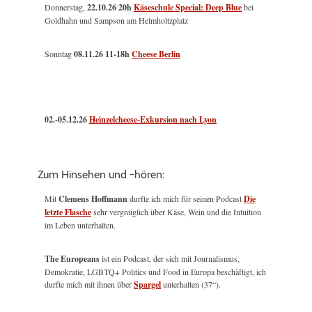
Donnerstag,
22.10.26 20h
Käseschule Special: Deep Blue
bei
Goldhahn und Sampson am Helmholtzplatz
Sonntag
08.11.26
11-18h
Cheese Berlin
02.-05.12.26
Heinzelcheese-Exkursion nach Lyon
Zum Hinsehen und -hören:
Mit
Clemens Hoffmann
durfte ich mich für seinen Podcast
Die
letzte Flasche
sehr vergnüglich über Käse, Wein und die Intuition
im Leben unterhalten.
The Europeans
ist ein Podcast, der sich mit Journalismus,
Demokratie, LGBTQ+ Politics und Food in Europa beschäftigt, ich
durfte mich mit ihnen über
Spargel
unterhalten (37“).