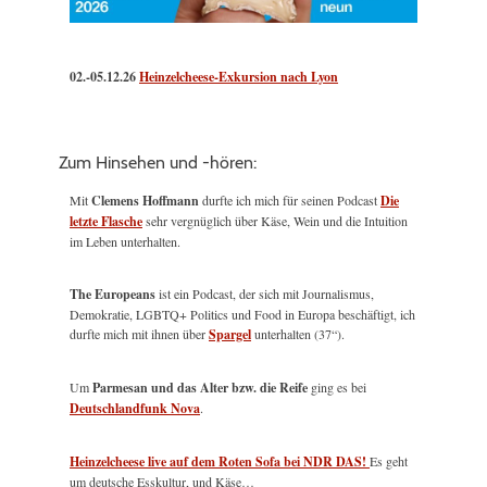
02.-05.12.26
Heinzelcheese-Exkursion nach Lyon
Zum Hinsehen und -hören:
Mit
Clemens Hoffmann
durfte ich mich für seinen Podcast
Die
letzte Flasche
sehr vergnüglich über Käse, Wein und die Intuition
im Leben unterhalten.
The Europeans
ist ein Podcast, der sich mit Journalismus,
Demokratie, LGBTQ+ Politics und Food in Europa beschäftigt, ich
durfte mich mit ihnen über
Spargel
unterhalten (37“).
Um
Parmesan und das Alter bzw. die Reife
ging es bei
Deutschlandfunk Nova
.
Heinzelcheese live auf dem Roten Sofa bei NDR DAS!
Es geht
um deutsche Esskultur, und Käse…