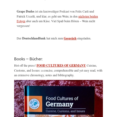
Grape Dudes
ist ein kurzweiliger Podcast von Felix Carli und
Patrick Uccelli, und klar, es geht um Wein; in den
nächsten beiden
Folgen
aber auch um Käse. Viel Spaß beim Hören – Wein nicht
vergessen!
Der
Deutschlandfunk
hat mich zum
Gespräch
eingeladen.
Books – Bücher:
Hot off the press!
FOOD CULTURES OF GERMANY
Cuisine,
Customs, and Issues: a concise, comprehensible and yet easy read, with
an extensive chronology, notes and bibliography.