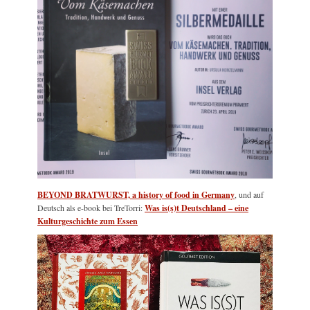
BEYOND BRATWURST, a history of food in Germany
, und auf
Deutsch als e-book bei TreTorri:
Was is(s)t Deutschland – eine
Kulturgeschichte zum Essen