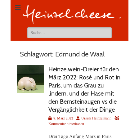
Suchen
nach:
Schlagwort:
Edmund de Waal
Heinzelwein-Dreier für den
März 2022: Rosé und Rot in
Paris, um das Grau zu
lindern, und der Hase mit
den Bernsteinaugen vs die
Vergänglichkeit der Dinge
Veröffentlicht
Autor
8. März 2022
Ursula Heinzelmann
am
Kommentar hinterlassen
Drei Tage Anfang März in Paris