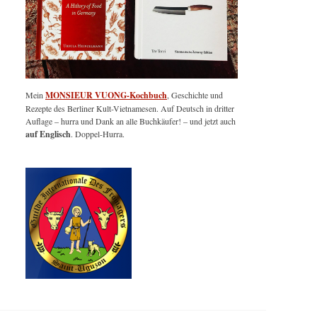
Mein
MONSIEUR VUONG-Kochbuch
, Geschichte und
Rezepte des Berliner Kult-Vietnamesen. Auf Deutsch in dritter
Auflage – hurra und Dank an alle Buchkäufer! – und jetzt auch
auf Englisch
. Doppel-Hurra.