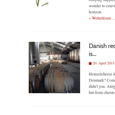
wonder to convi
horizon.
» Weiterlesen…
Danish red
is…
Veröffentlicht
20. April 2015
am
Heinzelcheese l
Denmark? Come 
didn’t you. Alr
but from cherri