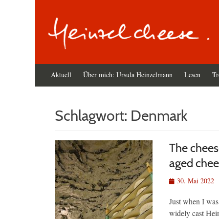
Primäres
Zum
Aktuell
Über mich: Ursula Heinzelmann
Lesen
Tr
Inhalt
Menü
springen
Schlagwort:
Denmark
The chees
aged chee
Veröffentlicht
30. Mai 2022
am
Just when I was
widely cast Hei