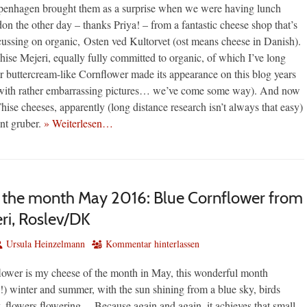
penhagen brought them as a surprise when we were having lunch
on the other day – thanks Priya! – from a fantastic cheese shop that’s
cussing on organic, Osten ved Kultorvet (ost means cheese in Danish).
ise Mejeri, equally fully committed to organic, of which I’ve long
r buttercream-like Cornflower made its appearance on this blog years
 with rather embarrassing pictures… we’ve come some way). And now
ise cheeses, apparently (long distance research isn’t always that easy)
ent gruber.
» Weiterlesen…
 the month May 2016: Blue Cornflower from
ri, Roslev/DK
utor
Ursula Heinzelmann
Kommentar hinterlassen
ower is my cheese of the month in May, this wonderful month
!) winter and summer, with the sun shining from a blue sky, birds
, flowers flowering… Because again and again, it achieves that small