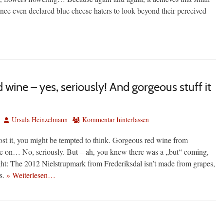
nce even declared blue cheese haters to look beyond their perceived
 wine – yes, seriously! And gorgeous stuff it
Autor
Ursula Heinzelmann
Kommentar hinterlassen
ost it, you might be tempted to think. Gorgeous red wine from
on… No, seriously. But – ah, you knew there was a „but“ coming,
ight: The 2012 Nielstrupmark from Frederiksdal isn’t made from grapes,
es.
» Weiterlesen…