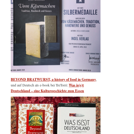
BEYOND BRATWURST, a history of food in Germany
,
und auf Deutsch als e-book bei TreTorri:
Was is(s)t
Deutschland – eine Kulturgeschichte zum Essen