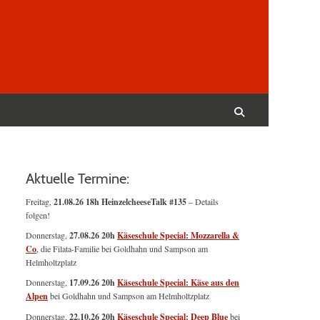
Suchen
nach:
Suchen
Aktuelle Termine:
Freitag,
21.08.26 18h HeinzelcheeseTalk #135
– Details
folgen!
Donnerstag,
27.08.26 20h
Käseschule Special: Mozzarella &
Co
, die Filata-Familie bei Goldhahn und Sampson am
Helmholtzplatz
Donnerstag,
17.09.26 20h
Käseschule Special: Käse aus den
Alpen
bei Goldhahn und Sampson am Helmholtzplatz
Donnerstag,
22.10.26 20h
Käseschule Special: Deep Blue
bei