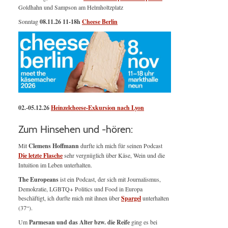
Goldhahn und Sampson am Helmholtzplatz
Sonntag
08.11.26
11-18h
Cheese Berlin
02.-05.12.26
Heinzelcheese-Exkursion nach Lyon
Zum Hinsehen und -hören:
Mit
Clemens Hoffmann
durfte ich mich für seinen Podcast
Die letzte Flasche
sehr vergnüglich über Käse, Wein und die
Intuition im Leben unterhalten.
The Europeans
ist ein Podcast, der sich mit Journalismus,
Demokratie, LGBTQ+ Politics und Food in Europa
beschäftigt, ich durfte mich mit ihnen über
Spargel
unterhalten
(37“).
Um
Parmesan und das Alter bzw. die Reife
ging es bei