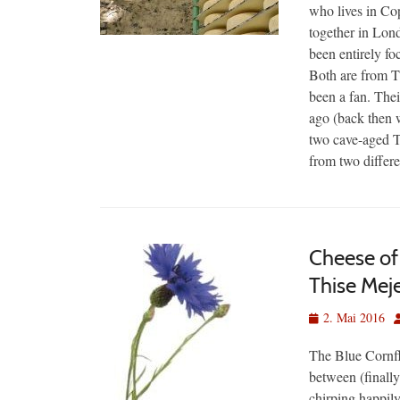
who lives in Co
together in Lond
been entirely fo
Both are from Th
been a fan. Thei
ago (back then
two cave-aged Th
from two differ
Cheese of
Thise Meje
Veröffentlicht
A
2. Mai 2016
am
The Blue Cornfl
between (finally
chirping happily