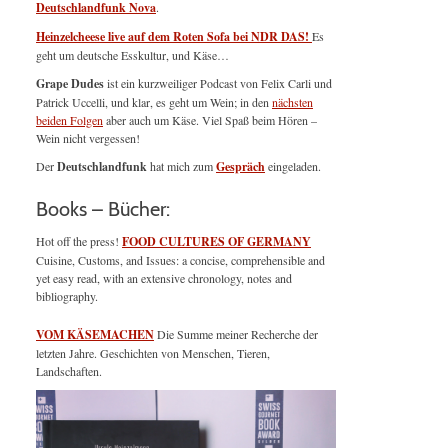
Deutschlandfunk Nova
.
Heinzelcheese live auf dem Roten Sofa bei NDR DAS!
Es
geht um deutsche Esskultur, und Käse…
Grape Dudes
ist ein kurzweiliger Podcast von Felix Carli und
Patrick Uccelli, und klar, es geht um Wein; in den
nächsten
beiden Folgen
aber auch um Käse. Viel Spaß beim Hören –
Wein nicht vergessen!
Der
Deutschlandfunk
hat mich zum
Gespräch
eingeladen.
Books – Bücher:
Hot off the press!
FOOD CULTURES OF GERMANY
Cuisine, Customs, and Issues: a concise, comprehensible and
yet easy read, with an extensive chronology, notes and
bibliography.
VOM KÄSEMACHEN
Die Summe meiner Recherche der
letzten Jahre. Geschichten von Menschen, Tieren,
Landschaften.