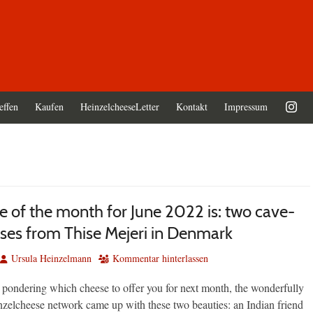
effen
Kaufen
HeinzelcheeseLetter
Kontakt
Impressum
e of the month for June 2022 is: two cave-
ses from Thise Mejeri in Denmark
Autor
Ursula Heinzelmann
Kommentar hinterlassen
 pondering which cheese to offer you for next month, the wonderfully
nzelcheese network came up with these two beauties: an Indian friend