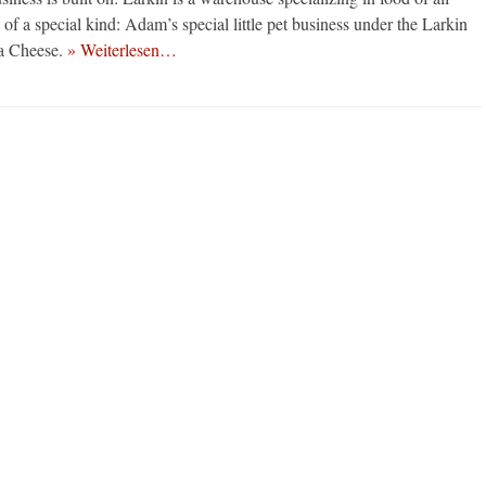
of a special kind: Adam’s special little pet business under the Larkin
ia Cheese.
» Weiterlesen…