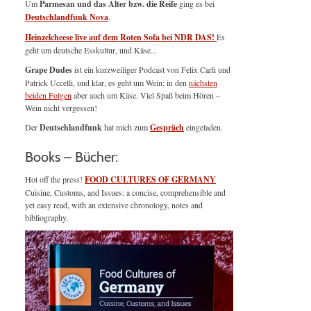
Um
Parmesan und das Alter bzw. die Reife
ging es bei
Deutschlandfunk Nova
.
Heinzelcheese live auf dem Roten Sofa bei NDR DAS!
Es
geht um deutsche Esskultur, und Käse...
Grape Dudes
ist ein kurzweiliger Podcast von Felix Carli und
Patrick Uccelli, und klar, es geht um Wein; in den
nächsten
beiden Folgen
aber auch um Käse. Viel Spaß beim Hören –
Wein nicht vergessen!
Der
Deutschlandfunk
hat mich zum
Gespräch
eingeladen.
Books – Bücher:
Hot off the press!
FOOD CULTURES OF GERMANY
Cuisine, Customs, and Issues: a concise, comprehensible and
yet easy read, with an extensive chronology, notes and
bibliography.