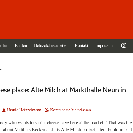
effen
Kaufen
HeinzelcheeseLetter
Kontakt
Impressum
r
se place: Alte Milch at Markthalle Neun in
Autor
Ursula Heinzelmann
Kommentar hinterlassen
ody who wants to start a cheese cave here at the market.“ That was the
rd about Matthias Becker and his Alte Milch project, literally old milk. I