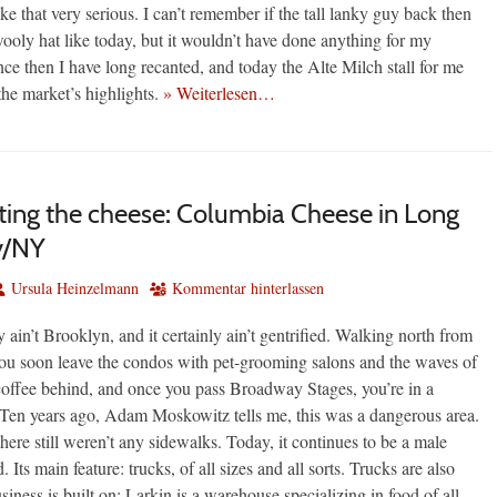
ake that very serious. I can’t remember if the tall lanky guy back then
ooly hat like today, but it wouldn’t have done anything for my
nce then I have long recanted, and today the Alte Milch stall for me
the market’s highlights.
» Weiterlesen…
ting the cheese: Columbia Cheese in Long
ty/NY
utor
Ursula Heinzelmann
Kommentar hinterlassen
 ain’t Brooklyn, and it certainly ain’t gentrified. Walking north from
ou soon leave the condos with pet-grooming salons and the waves of
 coffee behind, and once you pass Broadway Stages, you’re in a
. Ten years ago, Adam Moskowitz tells me, this was a dangerous area.
there still weren’t any sidewalks. Today, it continues to be a male
Its main feature: trucks, of all sizes and all sorts. Trucks are also
ness is built on: Larkin is a warehouse specializing in food of all