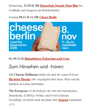
Donnerstag,
22.10.26 20h
Käseschule Special: Deep Blue
bei
Goldhahn und Sampson am Helmholtzplatz
Sonntag
08.11.26
11-18h
Cheese Berlin
02.-05.12.26
Heinzelcheese-Exkursion nach Lyon
Zum Hinsehen und -hören:
Mit
Clemens Hoffmann
durfte ich mich für seinen Podcast
Die letzte Flasche
sehr vergnüglich über Käse, Wein und die
Intuition im Leben unterhalten.
The Europeans
ist ein Podcast, der sich mit Journalismus,
Demokratie, LGBTQ+ Politics und Food in Europa
beschäftigt, ich durfte mich mit ihnen über
Spargel
unterhalten
(37'').