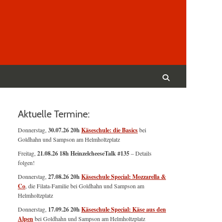
Suchen
nach:
Suchen
Aktuelle Termine:
Donnerstag,
30.07.26 20h
Käseschule: die Basics
bei
Goldhahn und Sampson am Helmholtzplatz
Freitag,
21.08.26 18h HeinzelcheeseTalk #135
– Details
folgen!
Donnerstag,
27.08.26 20h
Käseschule Special: Mozzarella &
Co
, die Filata-Familie bei Goldhahn und Sampson am
Helmholtzplatz
Donnerstag,
17.09.26 20h
Käseschule Special: Käse aus den
Alpen
bei Goldhahn und Sampson am Helmholtzplatz