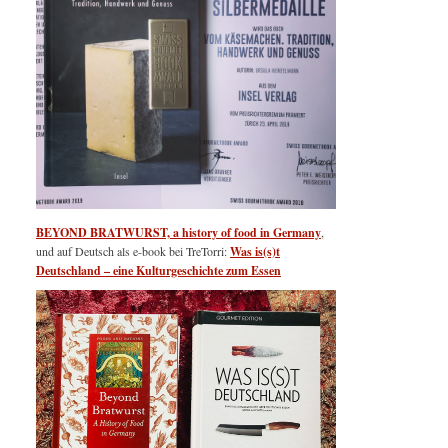
BEYOND BRATWURST, a history of food in Germany
,
und auf Deutsch als e-book bei TreTorri:
Was is(s)t
Deutschland – eine Kulturgeschichte zum Essen