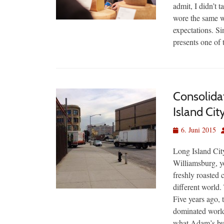
admit, I didn’t t
wore the same w
expectations. Si
presents one of 
Consolida
Island Ci
Veröffentlicht
A
6. Juni 2015
am
Long Island City
Williamsburg, y
freshly roasted
different world
Five years ago, 
dominated world. 
what Adam’s busi