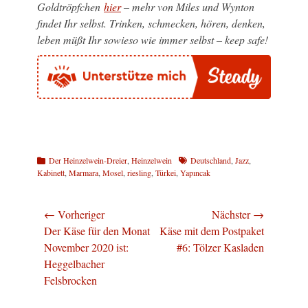
Goldtröpfchen
hier
– mehr von Miles und Wynton
findet Ihr selbst. Trinken, schmecken, hören, denken,
leben müßt Ihr sowieso wie immer selbst – keep safe!
Kategorien
Schlagworte
Der Heinzelwein-Dreier
,
Heinzelwein
Deutschland
,
Jazz
,
Kabinett
,
Marmara
,
Mosel
,
riesling
,
Türkei
,
Yapıncak
Beitragsnavigation
← Vorheriger
Nächster →
Vorheriger
Nächster
Der Käse für den Monat
Käse mit dem Postpaket
Beitrag:
Beitrag:
November 2020 ist:
#6: Tölzer Kasladen
Heggelbacher
Felsbrocken