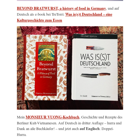
BEYOND BRATWURST, a history of food in Germany
, und auf
Deutsch als e-book bei TreTorri:
Was is(s)t Deutschland – eine
Kulturgeschichte zum Essen
Mein
MONSIEUR VUONG-Kochbuch
, Geschichte und Rezepte des
Berliner Kult-Vietnamesen. Auf Deutsch in dritter Auflage – hurra und
Dank an alle Buchkäufer! – und jetzt auch
auf Englisch
. Doppel-
Hurra.