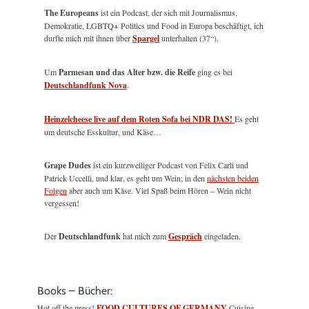
The Europeans
ist ein Podcast, der sich mit Journalismus,
Demokratie, LGBTQ+ Politics und Food in Europa beschäftigt, ich
durfte mich mit ihnen über
Spargel
unterhalten (37“).
Um
Parmesan und das Alter bzw. die Reife
ging es bei
Deutschlandfunk Nova
.
Heinzelcheese live auf dem Roten Sofa bei NDR DAS!
Es geht
um deutsche Esskultur, und Käse…
Grape Dudes
ist ein kurzweiliger Podcast von Felix Carli und
Patrick Uccelli, und klar, es geht um Wein; in den
nächsten beiden
Folgen
aber auch um Käse. Viel Spaß beim Hören – Wein nicht
vergessen!
Der
Deutschlandfunk
hat mich zum
Gespräch
eingeladen.
Books – Bücher:
Hot off the press!
FOOD CULTURES OF GERMANY
Cuisine,