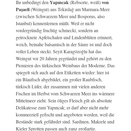
Yapıncak
von
Ihr unbedingt den
(Rebsorte, weiß)
Paşaeli
(Weingut) aus Tekirdağ am Marmara-Meer
(zwischen Schwarzem Meer und Bosporus, also
Istanbul) kennenlernen müßt. Weil er nicht
vordergründig fruchtig schmeckt, sondern an
getrocknete Apfelschalen und Lindenblüten erinnert,
weich, beinahe balsamisch in der Säure ist und doch
voller Leben steckt. Seyit Karagözoğlu hat das
Weingut vor 20 Jahren gegründet und gehört zu den
Pionieren des türkischen Weinbaus der Moderne. Das
spiegelt sich auch auf den Etiketten wieder: hier ist
ein Blaufisch abgebildet, ein großer Raubfisch,
türkisch Lüfer, der zusammen mit vielen anderen
Fischen im Herbst vom Schwarzen Meer ins wärmere
Mittelmeer zieht. Sein öliges Fleisch gilt als absolute
Delikatesse zum Yapıncak; er darf aber nicht mehr
kommerziell gefischt und angeboten werden, weil die
Bestände stark gefährdet sind. Sardinen, Makrele und
Kieler Sprotten passen auch ganz großartig.