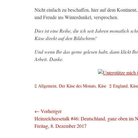
Nicht einfach zu beschaffen, hier auf dem Kontinent,
und Freude ins Winterdunkel, versprochen.
Dies ist eine Reihe, die ich seit Jahren monatlich sch
Käse direkt auf den Bildschirm!
Und wenn Ihr das gerne gelesen habt, dann klickt Ihr 
Arbeit. Danke.
Kategorien
Schlagworte
Allgemein
,
Der Käse des Monats
,
Käse
England
,
Käs
Beitragsnavigation
← Vorheriger
Vorheriger
Heinzelcheesetalk #46: Deutschland, ganz oben im 
Beitrag:
Freitag, 8. Dezember 2017