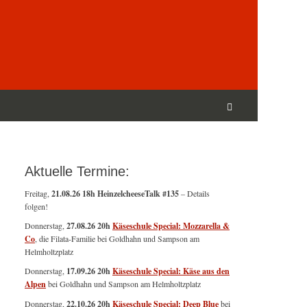
Suchen
nach:
Suchen
Aktuelle Termine:
Freitag,
21.08.26 18h HeinzelcheeseTalk #135
– Details
folgen!
Donnerstag,
27.08.26 20h
Käseschule Special: Mozzarella &
Co
, die Filata-Familie bei Goldhahn und Sampson am
Helmholtzplatz
Donnerstag,
17.09.26 20h
Käseschule Special: Käse aus den
Alpen
bei Goldhahn und Sampson am Helmholtzplatz
Donnerstag,
22.10.26 20h
Käseschule Special: Deep Blue
bei