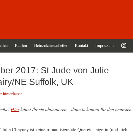
effen
Kaufen
HeinzelcheeseLetter
Kontakt
Impressum
er 2017: St Jude von Julie
ry/NE Suffolk, UK
 hinterlassen
reibe.
Hier
könnt Ihr sie abonnieren – dann bekommt Ihr den neuesten
Julie Cheyney ist keine romantisierende Quereinsteigerin (und nichts