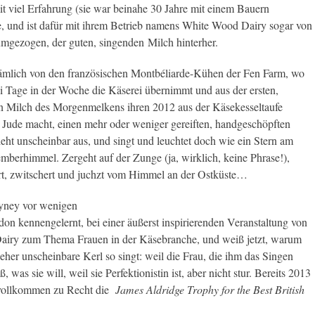
mit viel Erfahrung (sie war beinahe 30 Jahre mit einem Bauern
äse, und ist dafür mit ihrem Betrieb namens White Wood Dairy sogar von
gezogen, der guten, singenden Milch hinterher.
mlich von den französischen Montbéliarde-Kühen der Fen Farm, wo
 Tage in der Woche die Käserei übernimmt und aus der ersten,
n Milch des Morgenmelkens ihren 2012 aus der Käsekesseltaufe
Jude macht, einen mehr oder weniger gereiften, handgeschöpften
ieht unscheinbar aus, und singt und leuchtet doch wie ein Stern am
berhimmel. Zergeht auf der Zunge (ja, wirklich, keine Phrase!),
lliert, zwitschert und juchzt vom Himmel an der Ostküste…
yney vor wenigen
on kennengelernt, bei einer äußerst inspirierenden Veranstaltung von
Dairy zum Thema Frauen in der Käsebranche, und weiß jetzt, warum
, eher unscheinbare Kerl so singt: weil die Frau, die ihm das Singen
ß, was sie will, weil sie Perfektionistin ist, aber nicht stur. Bereits 2013
r vollkommen zu Recht die
James Aldridge Trophy for the Best British