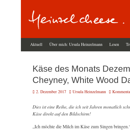
Zum
Primäres
Aktuell
Über mich: Ursula Heinzelmann
Lesen
Tr
Inhalt
Menü
springen
Käse des Monats Dezemb
Cheyney, White Wood Dai
Veröffentlicht
Autor
2. Dezember 2017
Ursula Heinzelmann
Kommentar
am
Dies ist eine Reihe, die ich seit Jahren monatlich sch
Käse direkt auf den Bildschirm!
„Ich möchte die Milch im Käse zum Singen bringen.“ 