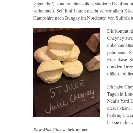
gegen die!), sondern eine solide, studierte Fachfrau 
verheiratet). Seit fünf Jahren macht sie vor allem K
Hampshire nach Bungay im Nordosten von Suffolk um
Die kommt nä
Cheyney zwei
unbehandelte
gehobenen St 
Frischkäse. S
dunklen Dezem
trällert, tiri
Ich habe Che
Tagen in Lond
Neal’s Yard 
dieser kleine
beibringt, wei
hat sie dafü
Raw Milk Cheese
bekommen.