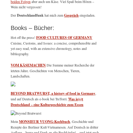
beiden Folgen
aber auch um Käse. Viel Spaß beim Hören –
Wein nicht vergessen!
Der
Deutschlandfunk
hat mich zum
Gespräch
eingeladen.
Books – Bücher:
Hot off the press!
FOOD CULTURES OF GERMANY
Cuisine, Customs, and Issues: a concise, comprehensible and
yet easy read, with an extensive chronology, notes and
bibliography.
VOM KÄSEMACHEN
Die Summe meiner Recherche der
letzten Jahre. Geschichten von Menschen, Tieren,
Landschaften.
BEYOND BRATWURST, a history of food in Germany
,
und auf Deutsch als e-book bei TreTorri:
Was is(s)t
Deutschland – eine Kulturgeschichte zum Essen
Mein
MONSIEUR VUONG-Kochbuch
, Geschichte und
Rezepte des Berliner Kult-Vietnamesen. Auf Deutsch in dritter
Auflage – hurra und Dank an alle Buchkäufer! – und jetzt auch