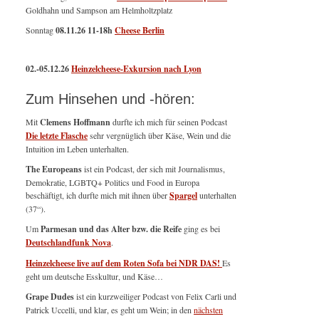
Goldhahn und Sampson am Helmholtzplatz
Sonntag
08.11.26
11-18h
Cheese Berlin
02.-05.12.26
Heinzelcheese-Exkursion nach Lyon
Zum Hinsehen und -hören:
Mit
Clemens Hoffmann
durfte ich mich für seinen Podcast
Die letzte Flasche
sehr vergnüglich über Käse, Wein und die
Intuition im Leben unterhalten.
The Europeans
ist ein Podcast, der sich mit Journalismus,
Demokratie, LGBTQ+ Politics und Food in Europa
beschäftigt, ich durfte mich mit ihnen über
Spargel
unterhalten
(37“).
Um
Parmesan und das Alter bzw. die Reife
ging es bei
Deutschlandfunk Nova
.
Heinzelcheese live auf dem Roten Sofa bei NDR DAS!
Es
geht um deutsche Esskultur, und Käse…
Grape Dudes
ist ein kurzweiliger Podcast von Felix Carli und
Patrick Uccelli, und klar, es geht um Wein; in den
nächsten