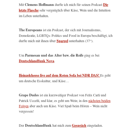
Mit
Clemens Hoffmann
durfte ich mich für seinen Podcast
Die
letzte Flasche
sehr vergnüglich über Käse, Wein und die Intuition
im Leben unterhalten.
The Europeans
ist ein Podcast, der sich mit Journalismus,
Demokratie, LGBTQ+ Politics und Food in Europa beschäftigt, ich
durfte mich mit ihnen über
Spargel
unterhalten (37“).
Um
Parmesan und das Alter bzw. die Reife
ging es bei
Deutschlandfunk Nova
.
Heinzelcheese live auf dem Roten Sofa bei NDR DAS!
Es geht
um deutsche Esskultur, und Käse…
Grape Dudes
ist ein kurzweiliger Podcast von Felix Carli und
Patrick Uccelli, und klar, es geht um Wein; in den
nächsten beiden
Folgen
aber auch um Käse. Viel Spaß beim Hören – Wein nicht
vergessen!
Der
Deutschlandfunk
hat mich zum
Gespräch
eingeladen.