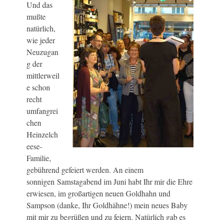
Und das
mußte
natürlich,
wie jeder
Neuzugan
g der
mittlerweil
e schon
recht
umfangrei
chen
Heinzelch
eese-
Familie,
gebührend gefeiert werden. An einem
sonnigen Samstagabend im Juni habt Ihr mir die Ehre
erwiesen, im großartigen neuen Goldhahn und
Sampson (danke, Ihr Goldhähne!) mein neues Baby
mit mir zu begrüßen und zu feiern. Natürlich gab es