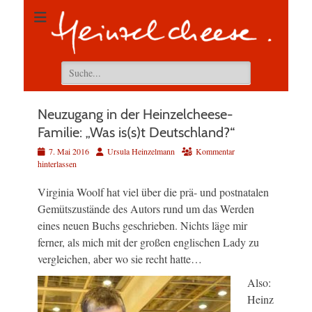
Suchen
nach:
Neuzugang in der Heinzelcheese-
Familie: „Was is(s)t Deutschland?“
Veröffentlicht
Autor
7. Mai 2016
Ursula Heinzelmann
Kommentar
am
hinterlassen
Virginia Woolf hat viel über die prä- und postnatalen
Gemütszustände des Autors rund um das Werden
eines neuen Buchs geschrieben. Nichts läge mir
ferner, als mich mit der großen englischen Lady zu
vergleichen, aber wo sie recht hatte…
Also:
Heinz