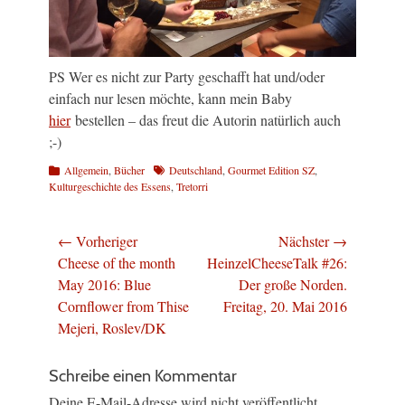
PS Wer es nicht zur Party geschafft hat und/oder
einfach nur lesen möchte, kann mein Baby
hier
bestellen – das freut die Autorin natürlich auch
;-)
Kategorien
Schlagworte
Allgemein
,
Bücher
Deutschland
,
Gourmet Edition SZ
,
Kulturgeschichte des Essens
,
Tretorri
Beitragsnavigation
← Vorheriger
Nächster →
Vorheriger
Nächster
Cheese of the month
HeinzelCheeseTalk #26:
Beitrag:
Beitrag:
May 2016: Blue
Der große Norden.
Cornflower from Thise
Freitag, 20. Mai 2016
Mejeri, Roslev/DK
Schreibe einen Kommentar
Deine E-Mail-Adresse wird nicht veröffentlicht.