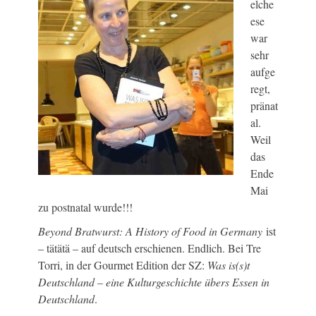
elche
ese
war
sehr
aufge
regt,
pränat
al.
Weil
das
Ende
Mai
zu postnatal wurde!!!
Beyond Bratwurst: A History of Food in Germany
ist
– tätätä – auf deutsch erschienen. Endlich. Bei Tre
Torri, in der Gourmet Edition der SZ:
Was is(s)t
Deutschland – eine Kulturgeschichte übers Essen in
Deutschland
.