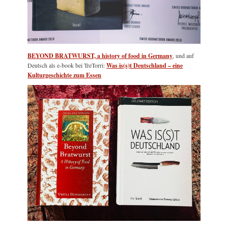
BEYOND BRATWURST, a history of food in Germany
, und auf
Deutsch als e-book bei TreTorri:
Was is(s)t Deutschland – eine
Kulturgeschichte zum Essen