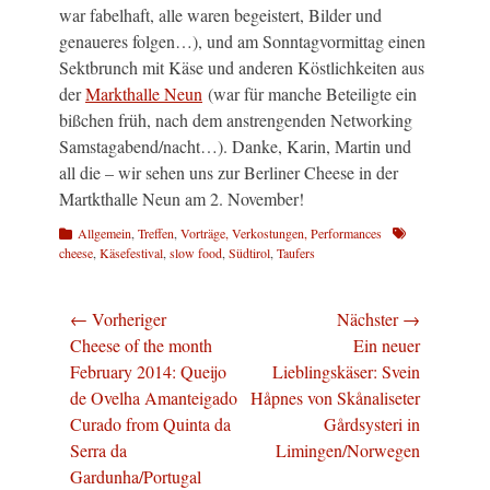
war fabelhaft, alle waren begeistert, Bilder und
genaueres folgen…), und am Sonntagvormittag einen
Sektbrunch mit Käse und anderen Köstlichkeiten aus
der
Markthalle Neun
(war für manche Beteiligte ein
bißchen früh, nach dem anstrengenden Networking
Samstagabend/nacht…). Danke, Karin, Martin und
all die – wir sehen uns zur Berliner Cheese in der
Martkthalle Neun am 2. November!
Kategorien
Schlagworte
Allgemein
,
Treffen
,
Vorträge, Verkostungen, Performances
cheese
,
Käsefestival
,
slow food
,
Südtirol
,
Taufers
Beitragsnavigation
← Vorheriger
Nächster →
Vorheriger
Nächster
Cheese of the month
Ein neuer
Beitrag:
Beitrag:
February 2014: Queijo
Lieblingskäser: Svein
de Ovelha Amanteigado
Håpnes von Skånaliseter
Curado from Quinta da
Gårdsysteri in
Serra da
Limingen/Norwegen
Gardunha/Portugal