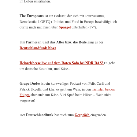
im Leben unterhalten.
The Europeans
ist ein Podcast, der sich mit Journalismus,
Demokratie, LGBTQ+ Politics und Food in Europa beschäftigt, ich
durfte mich mit ihnen über
Spargel
unterhalten (37“).
Um
Parmesan und das Alter bzw. die Reife
ging es bei
Deutschlandfunk Nova
.
Heinzelcheese live auf dem Roten Sofa bei NDR DAS!
Es geht
um deutsche Esskultur, und Käse…
Grape Dudes
ist ein kurzweiliger Podcast von Felix Carli und
Patrick Uccelli, und klar, es geht um Wein; in den
nächsten beiden
Folgen
aber auch um Käse. Viel Spaß beim Hören – Wein nicht
vergessen!
Der
Deutschlandfunk
hat mich zum
Gespräch
eingeladen.