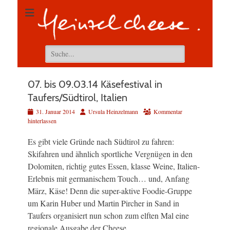
Suchen
nach:
07. bis 09.03.14 Käsefestival in
Taufers/Südtirol, Italien
Veröffentlicht
Autor
31. Januar 2014
Ursula Heinzelmann
Kommentar
am
hinterlassen
Es gibt viele Gründe nach Südtirol zu fahren:
Skifahren und ähnlich sportliche Vergnügen in den
Dolomiten, richtig gutes Essen, klasse Weine, Italien-
Erlebnis mit germanischem Touch… und, Anfang
März, Käse! Denn die super-aktive Foodie-Gruppe
um Karin Huber und Martin Pircher in Sand in
Taufers organisiert nun schon zum elften Mal eine
regionale Ausgabe der Cheese.