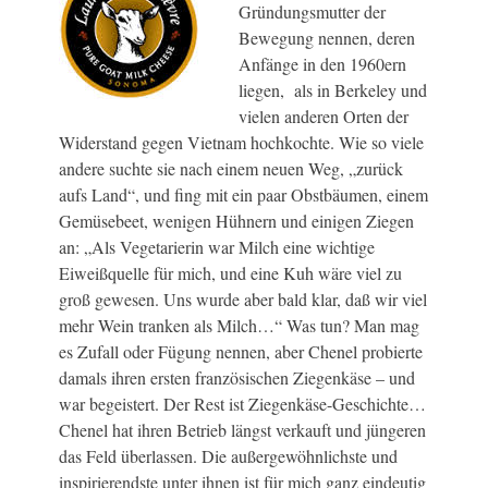
Gründungsmutter der
Bewegung nennen, deren
Anfänge in den 1960ern
liegen, als in Berkeley und
vielen anderen Orten der
Widerstand gegen Vietnam hochkochte. Wie so viele
andere suchte sie nach einem neuen Weg, „zurück
aufs Land“, und fing mit ein paar Obstbäumen, einem
Gemüsebeet, wenigen Hühnern und einigen Ziegen
an: „Als Vegetarierin war Milch eine wichtige
Eiweißquelle für mich, und eine Kuh wäre viel zu
groß gewesen. Uns wurde aber bald klar, daß wir viel
mehr Wein tranken als Milch…“ Was tun? Man mag
es Zufall oder Fügung nennen, aber Chenel probierte
damals ihren ersten französischen Ziegenkäse – und
war begeistert. Der Rest ist Ziegenkäse-Geschichte…
Chenel hat ihren Betrieb längst verkauft und jüngeren
das Feld überlassen. Die außergewöhnlichste und
inspirierendste unter ihnen ist für mich ganz eindeutig