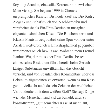
Soyoung Scanlan, eine stille Koreanerin, inzwischen
Mitte vierzig. Sie begann 1999 in Chenels
ursprünglicher Käserei. Bis heute kauft sie Bio-Kuh-,
Ziegen- und Schafsmilch von Nachbarhöfen und
verarbeitet sie als Ein-Frau-Betrieb zu unsagbar
eleganten, sinnlichen Käsen. Die Biochemikerin und
Klassik-Pianistin zeigt dabei keine Spur von der unter
Asiaten weitverbreiteten Unverträglichkeit gegenüber
verdorbener Milch bzw. Käse. Während mein Freund
Jianhua Wu, der mit seiner Frau Berlins bestes
chinesisches Restaurant führt, bereits beim Geruch
käsiger Substanzen unwillkührlich das Gesicht
verzieht, sind von Scanlan eher Kommentare über das
Leben im allgemeinen zu erwarten, wenn es um Käse
geht – vielleicht auch das ein Zeichen der weiblichen
Verbundenheit mit dem weißen Stoff? Sie sagt Dinge
wie „die Menschen sind viel zu bemüht, alles zu
kontrollieren“, „gut gemachter Käse ist nicht laut,