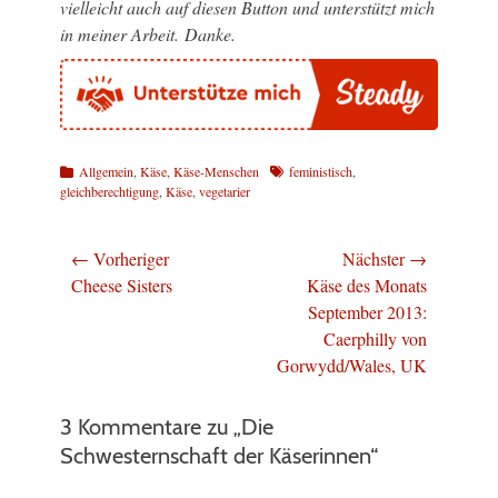
vielleicht auch auf diesen Button und unterstützt mich
in meiner Arbeit. Danke.
Kategorien
Schlagworte
Allgemein
,
Käse
,
Käse-Menschen
feministisch
,
gleichberechtigung
,
Käse
,
vegetarier
Beitragsnavigation
← Vorheriger
Nächster →
Vorheriger
Nächster
Cheese Sisters
Käse des Monats
Beitrag:
Beitrag:
September 2013:
Caerphilly von
Gorwydd/Wales, UK
3 Kommentare zu „Die
Schwesternschaft der Käserinnen“