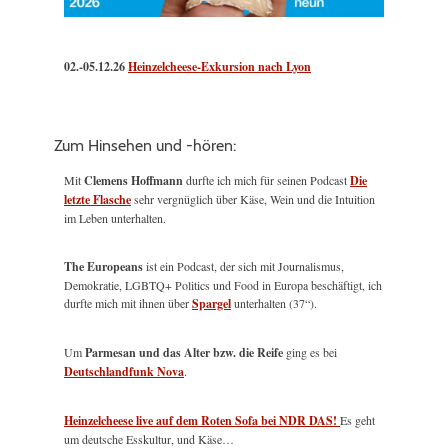
02.-05.12.26
Heinzelcheese-Exkursion nach Lyon
Zum Hinsehen und -hören:
Mit
Clemens Hoffmann
durfte ich mich für seinen Podcast
Die
letzte Flasche
sehr vergnüglich über Käse, Wein und die Intuition
im Leben unterhalten.
The Europeans
ist ein Podcast, der sich mit Journalismus,
Demokratie, LGBTQ+ Politics und Food in Europa beschäftigt, ich
durfte mich mit ihnen über
Spargel
unterhalten (37“).
Um
Parmesan und das Alter bzw. die Reife
ging es bei
Deutschlandfunk Nova
.
Heinzelcheese live auf dem Roten Sofa bei NDR DAS!
Es geht
um deutsche Esskultur, und Käse…