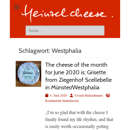
Suchen
nach:
Schlagwort:
Westphalia
The cheese of the month
for June 2020 is: Grisette
from Ziegenhof Scellebelle
in Münster/Westphalia
Veröffentlicht
Autor
4. Juni 2020
Ursula Heinzelmann
am
Kommentar hinterlassen
„I’m so glad that with the cheese I
finally found my life rhythm, and that
is easily worth occasionally getting