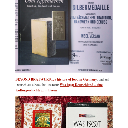
BEYOND BRATWURST, a history of food in Germany
, und auf
Deutsch als e-book bei TreTorri:
Was is(s)t Deutschland – eine
Kulturgeschichte zum Essen