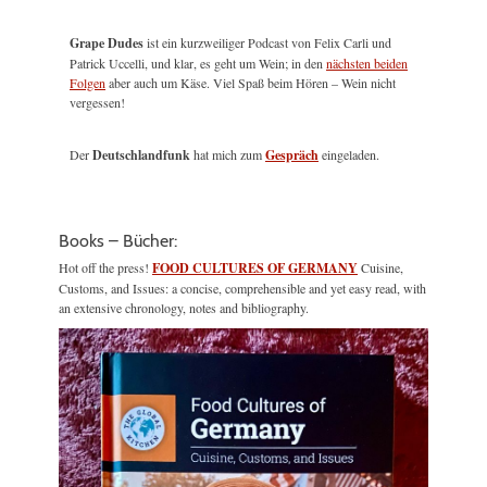
Grape Dudes
ist ein kurzweiliger Podcast von Felix Carli und
Patrick Uccelli, und klar, es geht um Wein; in den
nächsten beiden
Folgen
aber auch um Käse. Viel Spaß beim Hören – Wein nicht
vergessen!
Der
Deutschlandfunk
hat mich zum
Gespräch
eingeladen.
Books – Bücher:
Hot off the press!
FOOD CULTURES OF GERMANY
Cuisine,
Customs, and Issues: a concise, comprehensible and yet easy read, with
an extensive chronology, notes and bibliography.