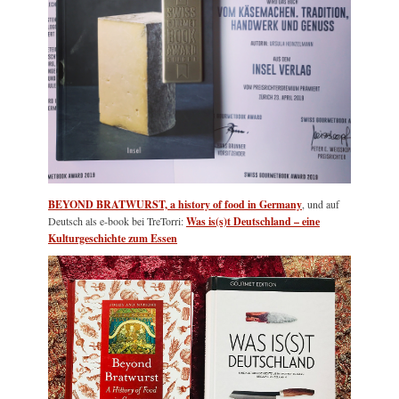
BEYOND BRATWURST, a history of food in Germany
, und auf
Deutsch als e-book bei TreTorri:
Was is(s)t Deutschland – eine
Kulturgeschichte zum Essen