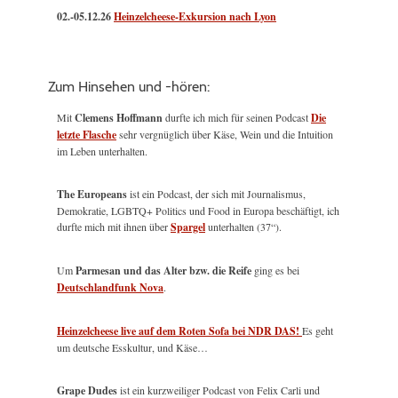
02.-05.12.26
Heinzelcheese-Exkursion nach Lyon
Zum Hinsehen und -hören:
Mit
Clemens Hoffmann
durfte ich mich für seinen Podcast
Die
letzte Flasche
sehr vergnüglich über Käse, Wein und die Intuition
im Leben unterhalten.
The Europeans
ist ein Podcast, der sich mit Journalismus,
Demokratie, LGBTQ+ Politics und Food in Europa beschäftigt, ich
durfte mich mit ihnen über
Spargel
unterhalten (37“).
Um
Parmesan und das Alter bzw. die Reife
ging es bei
Deutschlandfunk Nova
.
Heinzelcheese live auf dem Roten Sofa bei NDR DAS!
Es geht
um deutsche Esskultur, und Käse…
Grape Dudes
ist ein kurzweiliger Podcast von Felix Carli und