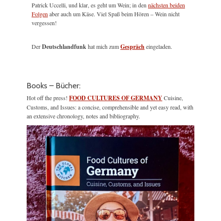
Patrick Uccelli, und klar, es geht um Wein; in den
nächsten beiden
Folgen
aber auch um Käse. Viel Spaß beim Hören – Wein nicht
vergessen!
Der
Deutschlandfunk
hat mich zum
Gespräch
eingeladen.
Books – Bücher:
Hot off the press!
FOOD CULTURES OF GERMANY
Cuisine,
Customs, and Issues: a concise, comprehensible and yet easy read, with
an extensive chronology, notes and bibliography.