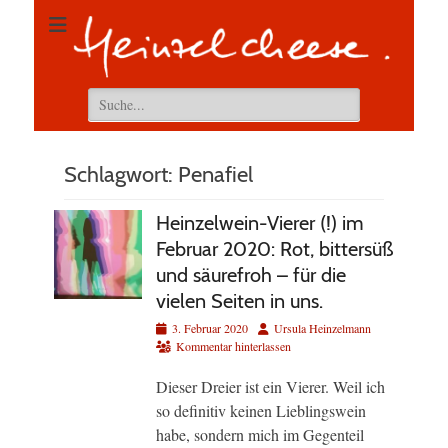
Suchen
nach:
Schlagwort:
Penafiel
Heinzelwein-Vierer (!) im
Februar 2020: Rot, bittersüß
und säurefroh – für die
vielen Seiten in uns.
Veröffentlicht
Autor
3. Februar 2020
Ursula Heinzelmann
am
Kommentar hinterlassen
Dieser Dreier ist ein Vierer. Weil ich
so definitiv keinen Lieblingswein
habe, sondern mich im Gegenteil