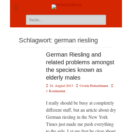
Suchen
nach:
Schlagwort:
german riesling
German Riesling and
related problems amongst
the species known as
elderly males
Veröffentlicht
Autor
24. August 2013
Ursula Heinzelmann
am
1 Kommentar
I really should be busy at completely
different stuff, but an article about dry
German riesling in the New York
Times just made me push everything
to the side. Let me first be clear about