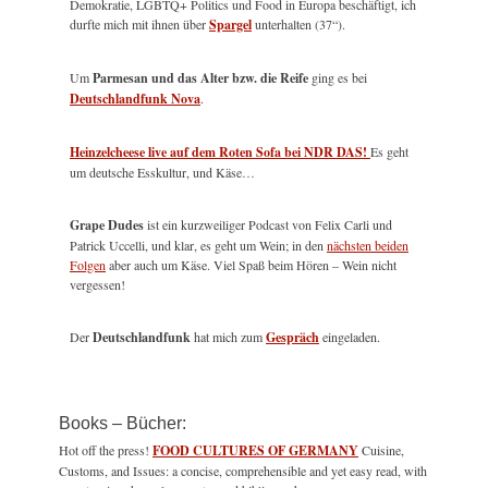
Demokratie, LGBTQ+ Politics und Food in Europa beschäftigt, ich
durfte mich mit ihnen über
Spargel
unterhalten (37“).
Um
Parmesan und das Alter bzw. die Reife
ging es bei
Deutschlandfunk Nova
.
Heinzelcheese live auf dem Roten Sofa bei NDR DAS!
Es geht
um deutsche Esskultur, und Käse…
Grape Dudes
ist ein kurzweiliger Podcast von Felix Carli und
Patrick Uccelli, und klar, es geht um Wein; in den
nächsten beiden
Folgen
aber auch um Käse. Viel Spaß beim Hören – Wein nicht
vergessen!
Der
Deutschlandfunk
hat mich zum
Gespräch
eingeladen.
Books – Bücher:
Hot off the press!
FOOD CULTURES OF GERMANY
Cuisine,
Customs, and Issues: a concise, comprehensible and yet easy read, with