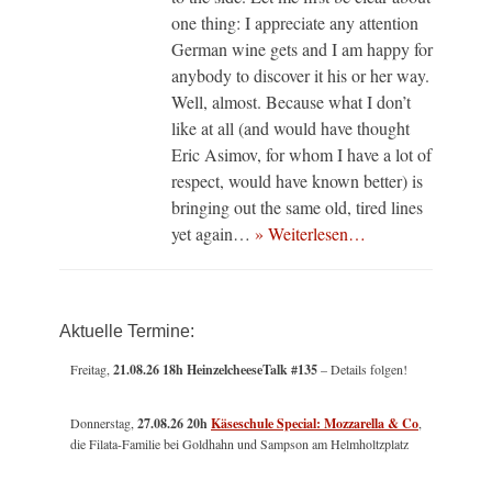
one thing: I appreciate any attention
German wine gets and I am happy for
anybody to discover it his or her way.
Well, almost. Because what I don’t
like at all (and would have thought
Eric Asimov, for whom I have a lot of
respect, would have known better) is
bringing out the same old, tired lines
yet again…
» Weiterlesen…
Aktuelle Termine:
Freitag,
21.08.26 18h HeinzelcheeseTalk #135
– Details folgen!
Donnerstag,
27.08.26 20h
Käseschule Special: Mozzarella & Co
,
die Filata-Familie bei Goldhahn und Sampson am Helmholtzplatz