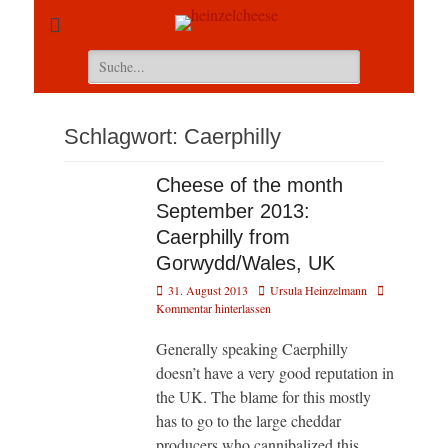
Suchen
nach:
Schlagwort:
Caerphilly
Cheese of the month
September 2013:
Caerphilly from
Gorwydd/Wales, UK
Veröffentlicht
Autor
31. August 2013
Ursula Heinzelmann
am
Kommentar hinterlassen
Generally speaking Caerphilly
doesn’t have a very good reputation in
the UK. The blame for this mostly
has to go to the large cheddar
producers who cannibalized this