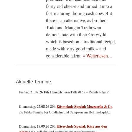
fairly old cheese and turned it into a
fast-maturing, boring cash cow. But
there is an alternative, as brothers
Todd and Maugan Trethowen
demonstrate with their Gorwydd
which is based on a traditional recipe,
made with very good milk – and
considerable talent.
» Weiterlesen…
Aktuelle Termine:
Freitag,
21.08.26 18h HeinzelcheeseTalk #135
– Details folgen!
Donnerstag,
27.08.26 20h
Käseschule Special: Mozzarella & Co
,
die Filata-Familie bei Goldhahn und Sampson am Helmholtzplatz
Donnerstag,
17.09.26 20h
Käseschule Special: Käse aus den
Alpen
bei Goldhahn und Sampson am Helmholtzplatz