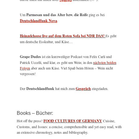
Um
Parmesan und das Alter bzw. die Reife
ging es bei
Deutschlandfunk Nova
.
Heinzelcheese live auf dem Roten Sofa bei NDR DAS!
Es geht
um deutsche Esskultur, und Käse…
Grape Dudes
ist ein kurzweiliger Podcast von Felix Carli und
Patrick Uccelli, und klar, es geht um Wein; in den
nächsten beiden
Folgen
aber auch um Käse. Viel Spaß beim Hören – Wein nicht
vergessen!
Der
Deutschlandfunk
hat mich zum
Gespräch
eingeladen.
Books – Bücher:
Hot off the press!
FOOD CULTURES OF GERMANY
Cuisine,
Customs, and Issues: a concise, comprehensible and yet easy read, with
an extensive chronology, notes and bibliography.