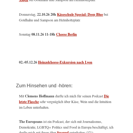
Donnerstag,
22.10.26 20h
Käseschule Special: Deep Blue
bei
Goldhahn und Sampson am Helmholtzplatz
Sonntag
08.11.26
11-18h
Cheese Berlin
02.-05.12.26
Heinzelcheese-Exkursion nach Lyon
Zum Hinsehen und -hören:
Mit
Clemens Hoffmann
durfte ich mich für seinen Podcast
Die
letzte Flasche
sehr vergnüglich über Käse, Wein und die Intuition
im Leben unterhalten.
The Europeans
ist ein Podcast, der sich mit Journalismus,
Demokratie, LGBTQ+ Politics und Food in Europa beschäftigt, ich
durfte mich mit ihnen über
Spargel
unterhalten (37“).