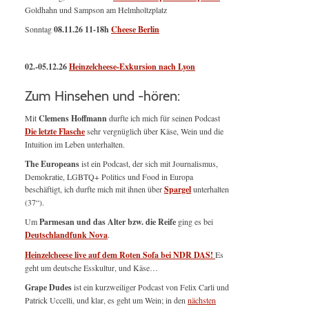
Goldhahn und Sampson am Helmholtzplatz
Sonntag
08.11.26
11-18h
Cheese Berlin
02.-05.12.26
Heinzelcheese-Exkursion nach Lyon
Zum Hinsehen und -hören:
Mit
Clemens Hoffmann
durfte ich mich für seinen Podcast
Die letzte Flasche
sehr vergnüglich über Käse, Wein und die
Intuition im Leben unterhalten.
The Europeans
ist ein Podcast, der sich mit Journalismus,
Demokratie, LGBTQ+ Politics und Food in Europa
beschäftigt, ich durfte mich mit ihnen über
Spargel
unterhalten
(37“).
Um
Parmesan und das Alter bzw. die Reife
ging es bei
Deutschlandfunk Nova
.
Heinzelcheese live auf dem Roten Sofa bei NDR DAS!
Es
geht um deutsche Esskultur, und Käse…
Grape Dudes
ist ein kurzweiliger Podcast von Felix Carli und
Patrick Uccelli, und klar, es geht um Wein; in den
nächsten