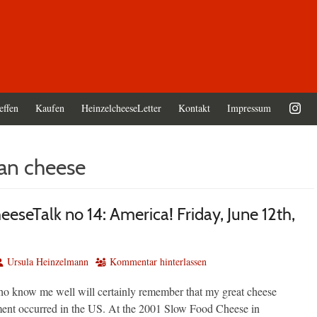
effen
Kaufen
HeinzelcheeseLetter
Kontakt
Impressum
san cheese
eseTalk no 14: America! Friday, June 12th,
utor
Ursula Heinzelmann
Kommentar hinterlassen
o know me well will certainly remember that my great cheese
nt occurred in the US. At the 2001 Slow Food Cheese in