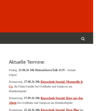
Suchen
nach:
Suchen
Aktuelle Termine:
Freitag,
21.08.26 18h HeinzelcheeseTalk #135
– Details
folgen!
Donnerstag,
27.08.26 20h
Käseschule Special: Mozzarella &
Co
, die Filata-Familie bei Goldhahn und Sampson am
Helmholtzplatz
Donnerstag,
17.09.26 20h
Käseschule Special: Käse aus den
Alpen
bei Goldhahn und Sampson am Helmholtzplatz
Donnerstag,
22.10.26 20h
Käseschule Special: Deep Blue
bei