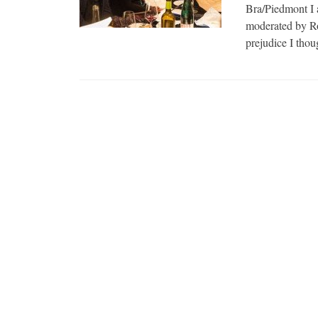
Bra/Piedmont I 
moderated by Ro
prejudice I tho