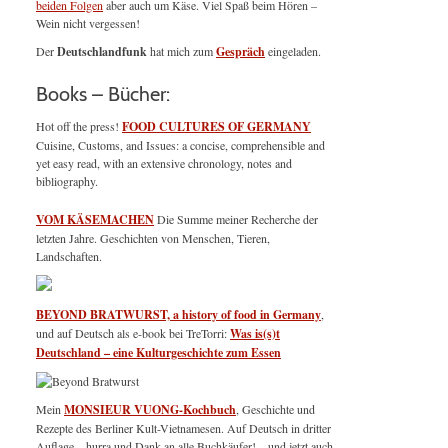
beiden Folgen
aber auch um Käse. Viel Spaß beim Hören –
Wein nicht vergessen!
Der
Deutschlandfunk
hat mich zum
Gespräch
eingeladen.
Books – Bücher:
Hot off the press!
FOOD CULTURES OF GERMANY
Cuisine, Customs, and Issues: a concise, comprehensible and
yet easy read, with an extensive chronology, notes and
bibliography.
VOM KÄSEMACHEN
Die Summe meiner Recherche der
letzten Jahre. Geschichten von Menschen, Tieren,
Landschaften.
BEYOND BRATWURST, a history of food in Germany
,
und auf Deutsch als e-book bei TreTorri:
Was is(s)t
Deutschland – eine Kulturgeschichte zum Essen
Mein
MONSIEUR VUONG-Kochbuch
, Geschichte und
Rezepte des Berliner Kult-Vietnamesen. Auf Deutsch in dritter
Auflage – hurra und Dank an alle Buchkäufer! – und jetzt auch