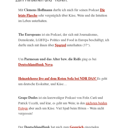
Mit
Clemens Hoffmann
durfte ich mich für seinen Podcast
Die
letzte Flasche
sehr vergnüglich über Käse, Wein und die Intuition
im Leben unterhalten.
The Europeans
ist ein Podcast, der sich mit Journalismus,
Demokratie, LGBTQ+ Politics und Food in Europa beschäftigt, ich
durfte mich mit ihnen über
Spargel
unterhalten (37“).
Um
Parmesan und das Alter bzw. die Reife
ging es bei
Deutschlandfunk Nova
.
Heinzelcheese live auf dem Roten Sofa bei NDR DAS!
Es geht
um deutsche Esskultur, und Käse…
Grape Dudes
ist ein kurzweiliger Podcast von Felix Carli und
Patrick Uccelli, und klar, es geht um Wein; in den
nächsten beiden
Folgen
aber auch um Käse. Viel Spaß beim Hören – Wein nicht
vergessen!
Der
Deutschlandfunk
hat mich zum
Gespräch
eingeladen.