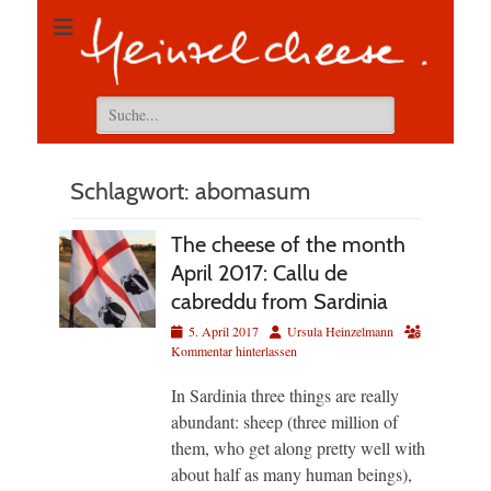
Suchen
nach:
Schlagwort:
abomasum
The cheese of the month
April 2017: Callu de
cabreddu from Sardinia
Veröffentlicht
Autor
5. April 2017
Ursula Heinzelmann
am
Kommentar hinterlassen
In Sardinia three things are really
abundant: sheep (three million of
them, who get along pretty well with
about half as many human beings),