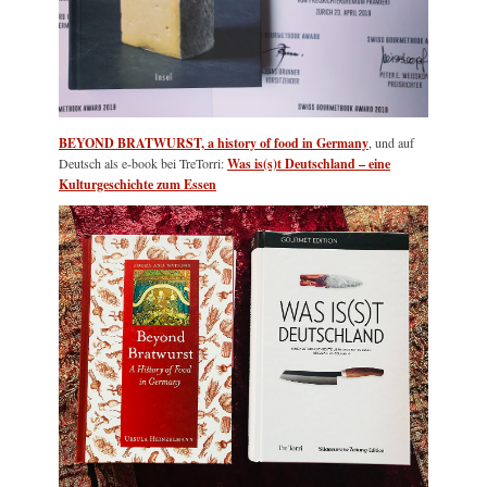
BEYOND BRATWURST, a history of food in Germany
, und auf
Deutsch als e-book bei TreTorri:
Was is(s)t Deutschland – eine
Kulturgeschichte zum Essen