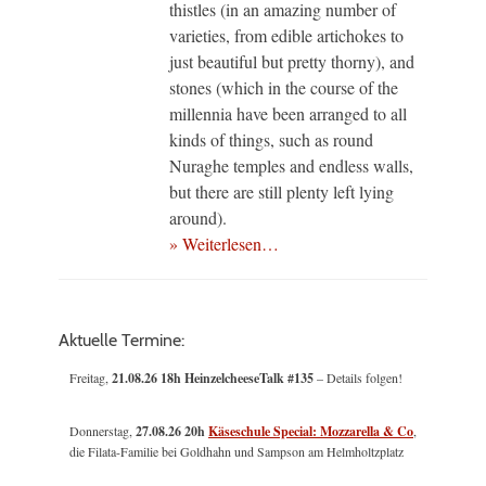
thistles (in an amazing number of
varieties, from edible artichokes to
just beautiful but pretty thorny), and
stones (which in the course of the
millennia have been arranged to all
kinds of things, such as round
Nuraghe temples and endless walls,
but there are still plenty left lying
around).
» Weiterlesen…
Aktuelle Termine:
Freitag,
21.08.26 18h HeinzelcheeseTalk #135
– Details folgen!
Donnerstag,
27.08.26 20h
Käseschule Special: Mozzarella & Co
,
die Filata-Familie bei Goldhahn und Sampson am Helmholtzplatz