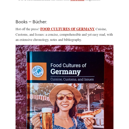
Books – Bücher:
Hot off the press!
FOOD CULTURES OF GERMANY
Cuisine,
Customs, and Issues: a concise, comprehensible and yet easy read, with
an extensive chronology, notes and bibliography.