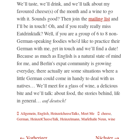
We’ll taste, we’ll drink, and we’ll talk about my
favoured cheese(s) of the month and a wine to go
with it. Sounds good? Then join the
mailing list
and
I’ll be in touch! Oh, and if you really really miss
Eatdrinktalk? Well, if you are a group of 6 to 8 non-
German-speaking foodies who’d like to practice their
German with me, get in touch and we’ll find a date!
Because as much as English is a natural state of mind
for me, and Berlin’s expat community is growing
everyday, there actually are some situations where a
little German could come in handy to deal with us
natives… We’ll meet for a glass of wine, a delicious
bite and we’ll talk: about food, the stories behind, life
in general…
auf deutsch!
Kategorien
Schlagworte
Allgemein
,
English
,
HeinzelcheeseTalks
,
Meet Me
cheese
,
German
,
HeinzelCheeseTalk
,
Heinzelmann
,
Markthalle Neun
,
wine
Beitragsnavigation
← Vorheriger
Nächster →