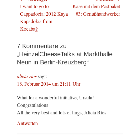
Vorheriger
Nächster
I want to go to
Käse mit dem Postpaket
Beitrag:
Beitrag:
Cappadocia: 2012 Kaya
#3: Genußhandwerker
Kapadokia from
Kocabağ
7 Kommentare zu
„HeinzelCheeseTalks at Markthalle
Neun in Berlin-Kreuzberg“
alicia rios
sagt:
18. Februar 2014 um 21:11 Uhr
What for a wonderful initiative, Ursula!
Congratulations
All the very best and lots of hugs, Alicia Ríos
Antworten