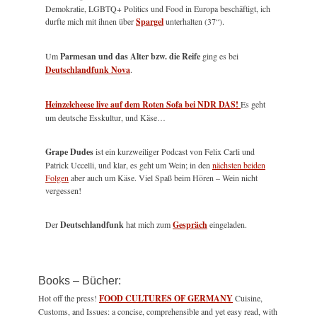
Demokratie, LGBTQ+ Politics und Food in Europa beschäftigt, ich
durfte mich mit ihnen über
Spargel
unterhalten (37“).
Um
Parmesan und das Alter bzw. die Reife
ging es bei
Deutschlandfunk Nova
.
Heinzelcheese live auf dem Roten Sofa bei NDR DAS!
Es geht
um deutsche Esskultur, und Käse…
Grape Dudes
ist ein kurzweiliger Podcast von Felix Carli und
Patrick Uccelli, und klar, es geht um Wein; in den
nächsten beiden
Folgen
aber auch um Käse. Viel Spaß beim Hören – Wein nicht
vergessen!
Der
Deutschlandfunk
hat mich zum
Gespräch
eingeladen.
Books – Bücher:
Hot off the press!
FOOD CULTURES OF GERMANY
Cuisine,
Customs, and Issues: a concise, comprehensible and yet easy read, with