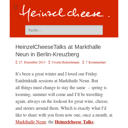
Suchen
nach:
HeinzelCheeseTalks at Markthalle
Neun in Berlin-Kreuzberg
Veröffentlicht
Autor
27. Dezember 2013
Ursula Heinzelmann
7 Kommentare
am
It’s been a great winter and I loved our Friday
Eatdrinktalk sessions at Markthalle Neun. But
all things must change to stay the same – spring is
looming, summer will come and I’ll be travelling
again, always on the lookout for great wine, cheese,
and stories around them. Which is exactly what I’d
like to share with you from now one, once a month, at
Heinzelcheese Talks
Markthalle Neun
: the
.