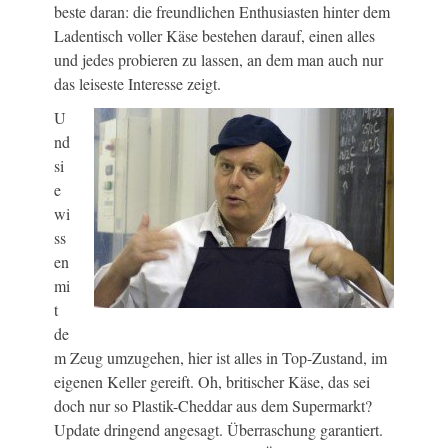
beste daran: die freundlichen Enthusiasten hinter dem
Ladentisch voller Käse bestehen darauf, einen alles
und jedes probieren zu lassen, an dem man auch nur
das leiseste Interesse zeigt.
U
nd
si
e
wi
ss
en
mi
t
de
m Zeug umzugehen, hier ist alles in Top-Zustand, im
eigenen Keller gereift. Oh, britischer Käse, das sei
doch nur so Plastik-Cheddar aus dem Supermarkt?
Update dringend angesagt. Überraschung garantiert.