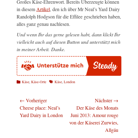
Großes Käse-Ehrenwort. Bereits Überzeugte können
in diesem
Artikel
, den ich über Mr Neal’s Yard Dairy
Randolph Hodgson für die Effilee geschrieben haben,
alles ganz genau nachlesen.
Und wenn Ihr das gerne gelesen habt, dann klickt Ihr
vielleicht auch auf diesen Button und unterstützt mich
in meiner Arbeit. Danke.
Kategorien
Schlagworte
Käse
,
Käse-Orte
Käse
,
London
Beitragsnavigation
← Vorheriger
Nächster →
Vorheriger
Nächster
Cheese place: Neal’s
Der Käse des Monats
Beitrag:
Beitrag:
Yard Dairy in London
Juni 2013: Amour rouge
von der Käserei Zurwies,
Allgäu