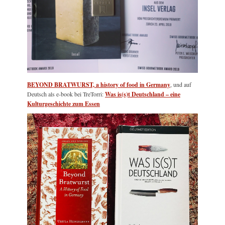
BEYOND BRATWURST, a history of food in Germany
, und auf
Deutsch als e-book bei TreTorri:
Was is(s)t Deutschland – eine
Kulturgeschichte zum Essen