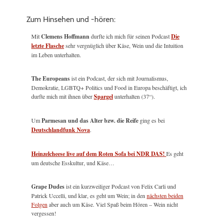
Zum Hinsehen und -hören:
Mit
Clemens Hoffmann
durfte ich mich für seinen Podcast
Die
letzte Flasche
sehr vergnüglich über Käse, Wein und die Intuition
im Leben unterhalten.
The Europeans
ist ein Podcast, der sich mit Journalismus,
Demokratie, LGBTQ+ Politics und Food in Europa beschäftigt, ich
durfte mich mit ihnen über
Spargel
unterhalten (37“).
Um
Parmesan und das Alter bzw. die Reife
ging es bei
Deutschlandfunk Nova
.
Heinzelcheese live auf dem Roten Sofa bei NDR DAS!
Es geht
um deutsche Esskultur, und Käse…
Grape Dudes
ist ein kurzweiliger Podcast von Felix Carli und
Patrick Uccelli, und klar, es geht um Wein; in den
nächsten beiden
Folgen
aber auch um Käse. Viel Spaß beim Hören – Wein nicht
vergessen!