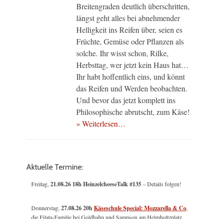
Breitengraden deutlich überschritten,
längst geht alles bei abnehmender
Helligkeit ins Reifen über, seien es
Früchte, Gemüse oder Pflanzen als
solche. Ihr wisst schon, Rilke,
Herbsttag, wer jetzt kein Haus hat…
Ihr habt hoffentlich eins, und könnt
das Reifen und Werden beobachten.
Und bevor das jetzt komplett ins
Philosophische abrutscht, zum Käse!
» Weiterlesen…
Aktuelle Termine:
Freitag,
21.08.26 18h HeinzelcheeseTalk #135
– Details folgen!
Donnerstag,
27.08.26 20h
Käseschule Special: Mozzarella & Co
,
die Filata-Familie bei Goldhahn und Sampson am Helmholtzplatz