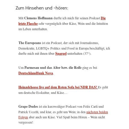
Zum Hinsehen und -hören:
Mit
Clemens Hoffmann
durfte ich mich für seinen Podcast
Die
letzte Flasche
sehr vergnüglich über Käse, Wein und die Intuition
im Leben unterhalten.
The Europeans
ist ein Podcast, der sich mit Journalismus,
Demokratie, LGBTQ+ Politics und Food in Europa beschäftigt, ich
durfte mich mit ihnen über
Spargel
unterhalten (37“).
Um
Parmesan und das Alter bzw. die Reife
ging es bei
Deutschlandfunk Nova
.
Heinzelcheese live auf dem Roten Sofa bei NDR DAS!
Es geht
um deutsche Esskultur, und Käse…
Grape Dudes
ist ein kurzweiliger Podcast von Felix Carli und
Patrick Uccelli, und klar, es geht um Wein; in den
nächsten beiden
Folgen
aber auch um Käse. Viel Spaß beim Hören – Wein nicht
vergessen!