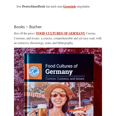
Der
Deutschlandfunk
hat mich zum
Gespräch
eingeladen.
Books – Bücher:
Hot off the press!
FOOD CULTURES OF GERMANY
Cuisine,
Customs, and Issues: a concise, comprehensible and yet easy read, with
an extensive chronology, notes and bibliography.