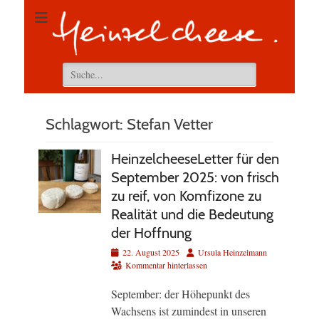
Suchen
nach:
Schlagwort:
Stefan Vetter
HeinzelcheeseLetter für den
September 2025: von frisch
zu reif, von Komfizone zu
Realität und die Bedeutung
der Hoffnung
Veröffentlicht
Autor
22. August 2025
Ursula Heinzelmann
am
Kommentar hinterlassen
September: der Höhepunkt des
Wachsens ist zumindest in unseren