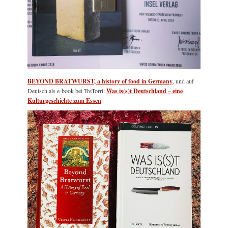
BEYOND BRATWURST, a history of food in Germany
, und auf
Deutsch als e-book bei TreTorri:
Was is(s)t Deutschland – eine
Kulturgeschichte zum Essen