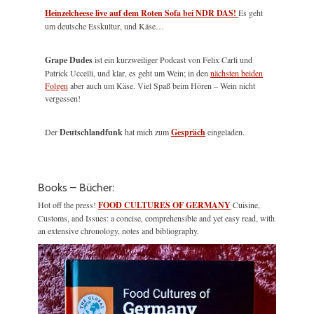
Heinzelcheese live auf dem Roten Sofa bei NDR DAS!
Es geht
um deutsche Esskultur, und Käse…
Grape Dudes
ist ein kurzweiliger Podcast von Felix Carli und
Patrick Uccelli, und klar, es geht um Wein; in den
nächsten beiden
Folgen
aber auch um Käse. Viel Spaß beim Hören – Wein nicht
vergessen!
Der
Deutschlandfunk
hat mich zum
Gespräch
eingeladen.
Books – Bücher:
Hot off the press!
FOOD CULTURES OF GERMANY
Cuisine,
Customs, and Issues: a concise, comprehensible and yet easy read, with
an extensive chronology, notes and bibliography.