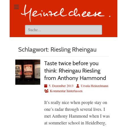
Suchen
nach:
Schlagwort:
Riesling Rheingau
Taste twice before you
think: Rheingau Riesling
from Anthony Hammond
Veröffentlicht
Autor
5. Dezember 2013
Ursula Heinzelmann
am
Kommentar hinterlassen
It’s really nice when people stay on
one’s radar through several lives. I
met Anthony Hammond when I was
at sommelier school in Heidelberg,