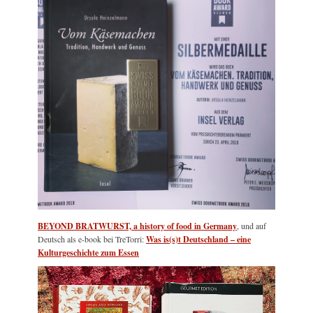
BEYOND BRATWURST, a history of food in Germany
, und auf
Deutsch als e-book bei TreTorri:
Was is(s)t Deutschland – eine
Kulturgeschichte zum Essen