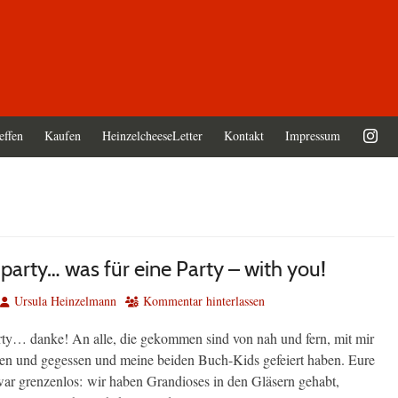
effen
Kaufen
HeinzelcheeseLetter
Kontakt
Impressum
a party… was für eine Party – with you!
Autor
Ursula Heinzelmann
Kommentar hinterlassen
rty… danke! An alle, die gekommen sind von nah und fern, mit mir
ken und gegessen und meine beiden Buch-Kids gefeiert haben. Eure
ar grenzenlos: wir haben Grandioses in den Gläsern gehabt,