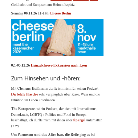
Goldhahn und Sampson am Helmholtzplatz
Sonntag
08.11.26
11-18h
Cheese Berlin
02.-05.12.26
Heinzelcheese-Exkursion nach Lyon
Zum Hinsehen und -hören:
Mit
Clemens Hoffmann
durfte ich mich für seinen Podcast
Die letzte Flasche
sehr vergnüglich über Käse, Wein und die
Intuition im Leben unterhalten.
The Europeans
ist ein Podcast, der sich mit Journalismus,
Demokratie, LGBTQ+ Politics und Food in Europa
beschäftigt, ich durfte mich mit ihnen über
Spargel
unterhalten
(37“).
Um
Parmesan und das Alter bzw. die Reife
ging es bei