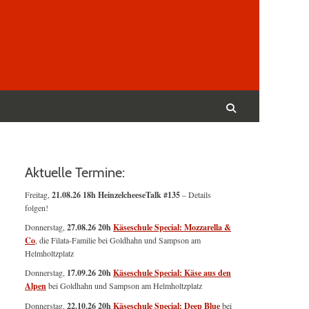
Suchen
nach:
Suchen
Aktuelle Termine:
Freitag,
21.08.26 18h HeinzelcheeseTalk #135
– Details
folgen!
Donnerstag,
27.08.26 20h
Käseschule Special: Mozzarella &
Co
, die Filata-Familie bei Goldhahn und Sampson am
Helmholtzplatz
Donnerstag,
17.09.26 20h
Käseschule Special: Käse aus den
Alpen
bei Goldhahn und Sampson am Helmholtzplatz
Donnerstag,
22.10.26 20h
Käseschule Special: Deep Blue
bei