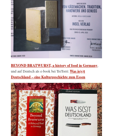
BEYOND BRATWURST, a history of food in Germany
,
und auf Deutsch als e-book bei TreTorri:
Was is(s)t
Deutschland – eine Kulturgeschichte zum Essen