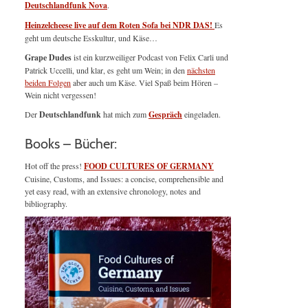
Deutschlandfunk Nova
.
Heinzelcheese live auf dem Roten Sofa bei NDR DAS!
Es
geht um deutsche Esskultur, und Käse…
Grape Dudes
ist ein kurzweiliger Podcast von Felix Carli und
Patrick Uccelli, und klar, es geht um Wein; in den
nächsten
beiden Folgen
aber auch um Käse. Viel Spaß beim Hören –
Wein nicht vergessen!
Der
Deutschlandfunk
hat mich zum
Gespräch
eingeladen.
Books – Bücher:
Hot off the press!
FOOD CULTURES OF GERMANY
Cuisine, Customs, and Issues: a concise, comprehensible and
yet easy read, with an extensive chronology, notes and
bibliography.