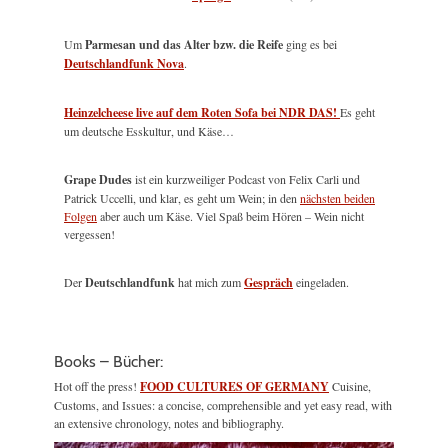
Um
Parmesan und das Alter bzw. die Reife
ging es bei
Deutschlandfunk Nova
.
Heinzelcheese live auf dem Roten Sofa bei NDR DAS!
Es geht
um deutsche Esskultur, und Käse…
Grape Dudes
ist ein kurzweiliger Podcast von Felix Carli und
Patrick Uccelli, und klar, es geht um Wein; in den
nächsten beiden
Folgen
aber auch um Käse. Viel Spaß beim Hören – Wein nicht
vergessen!
Der
Deutschlandfunk
hat mich zum
Gespräch
eingeladen.
Books – Bücher:
Hot off the press!
FOOD CULTURES OF GERMANY
Cuisine,
Customs, and Issues: a concise, comprehensible and yet easy read, with
an extensive chronology, notes and bibliography.