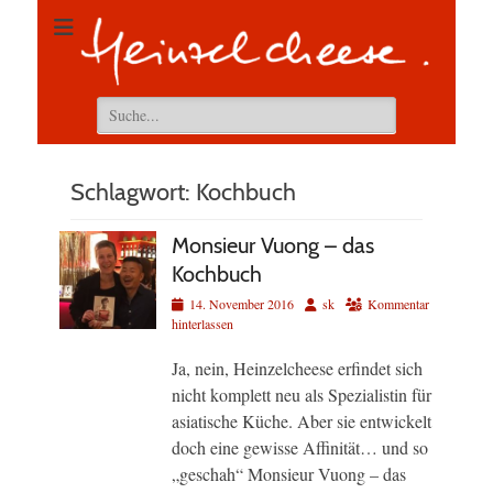
Suchen
nach:
Schlagwort:
Kochbuch
Monsieur Vuong – das
Kochbuch
Veröffentlicht
Autor
14. November 2016
sk
Kommentar
am
hinterlassen
Ja, nein, Heinzelcheese erfindet sich
nicht komplett neu als Spezialistin für
asiatische Küche. Aber sie entwickelt
doch eine gewisse Affinität… und so
„geschah“ Monsieur Vuong – das