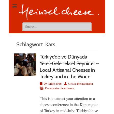
Suchen
nach:
Schlagwort:
Kars
Türkiye’de ve Dünyada
Yerel-Geleneksel Peynirler –
Local Artisanal Cheeses in
Turkey and in the World
Veröffentlicht
Autor
29. März 2016
Ursula Heinzelmann
am
Kommentar hinterlassen
This is to attract your attention to a
cheese conference in the Kars region
of Turkey in mid-July: Türkiye’de ve