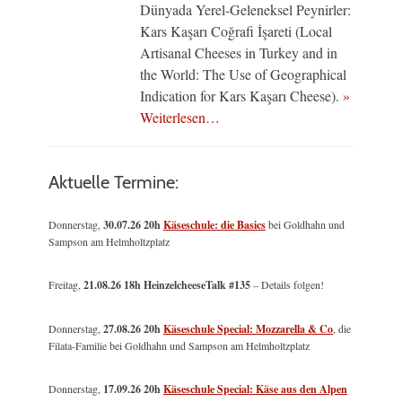
Dünyada Yerel-Geleneksel Peynirler:
Kars Kaşarı Coğrafi İşareti (Local
Artisanal Cheeses in Turkey and in
the World: The Use of Geographical
Indication for Kars Kaşarı Cheese).
»
Weiterlesen…
Aktuelle Termine:
Donnerstag,
30.07.26 20h
Käseschule: die Basics
bei Goldhahn und
Sampson am Helmholtzplatz
Freitag,
21.08.26 18h HeinzelcheeseTalk #135
– Details folgen!
Donnerstag,
27.08.26 20h
Käseschule Special: Mozzarella & Co
, die
Filata-Familie bei Goldhahn und Sampson am Helmholtzplatz
Donnerstag,
17.09.26 20h
Käseschule Special: Käse aus den Alpen