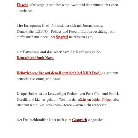
Flasche
sehr vergnüglich über Käse, Wein und die Intuition im Leben
unterhalten.
The Europeans
ist ein Podcast, der sich mit Journalismus,
Demokratie, LGBTQ+ Politics und Food in Europa beschäftigt, ich
durfte mich mit ihnen über
Spargel
unterhalten (37'').
Um
Parmesan und das Alter bzw. die Reife
ging es bei
Deutschlandfunk Nova
.
Heinzelcheese live auf dem Roten Sofa bei NDR DAS!
Es geht um
deutsche Esskultur, und Käse...
Grape Dudes
ist ein kurzweiliger Podcast von Felix Carli und Patrick
Uccelli, und klar, es geht um Wein; in den
nächsten beiden Folgen
aber
auch um Käse. Viel Spaß beim Hören – Wein nicht vergessen!
Der
Deutschlandfunk
hat mich zum
Gespräch
eingeladen.