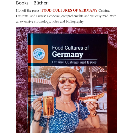
Books – Bücher:
Hot off the press!
FOOD CULTURES OF GERMANY
Cuisine,
Customs, and Issues: a concise, comprehensible and yet easy read, with
an extensive chronology, notes and bibliography.