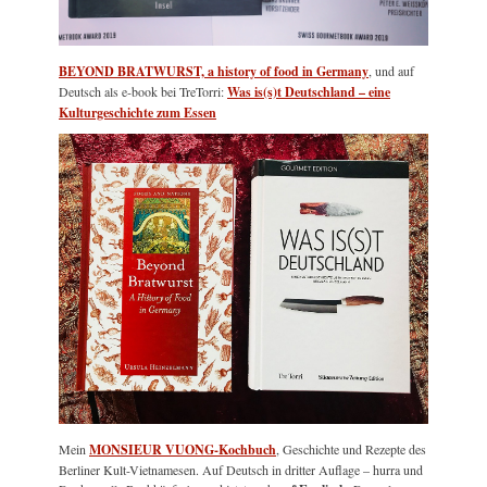
BEYOND BRATWURST, a history of food in Germany
, und auf
Deutsch als e-book bei TreTorri:
Was is(s)t Deutschland – eine
Kulturgeschichte zum Essen
Mein
MONSIEUR VUONG-Kochbuch
, Geschichte und Rezepte des
Berliner Kult-Vietnamesen. Auf Deutsch in dritter Auflage – hurra und