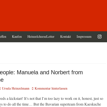
effen
Kaufen
HeinzelcheeseLetter
Kontakt
Impressum
eople: Manuela and Norbert from
he
Autor
Ursula Heinzelmann
Kommentar hinterlassen
ds a kickstart! It’s not that I’m too lazy to work on it, honest, just so
gs to do all the time… But the Bavarian superteam from Kaeskuche