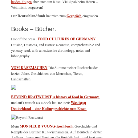
beiden Folgen
aber auch um Käse. Viel Spaß beim Hören –
Wein nicht vergessen!
Der
Deutschlandfunk
hat mich zum
Gespräch
eingeladen.
Books – Bücher:
Hot off the press!
FOOD CULTURES OF GERMANY
Cuisine, Customs, and Issues: a concise, comprehensible and
yet easy read, with an extensive chronology, notes and
bibliography.
VOM KÄSEMACHEN
Die Summe meiner Recherche der
letzten Jahre. Geschichten von Menschen, Tieren,
Landschaften.
BEYOND BRATWURST, a history of food in Germany
,
und auf Deutsch als e-book bei TreTorri:
Was is(s)t
Deutschland – eine Kulturgeschichte zum Essen
Mein
MONSIEUR VUONG-Kochbuch
, Geschichte und
Rezepte des Berliner Kult-Vietnamesen. Auf Deutsch in dritter
Auflage – hurra und Dank an alle Buchkäufer! – und jetzt auch