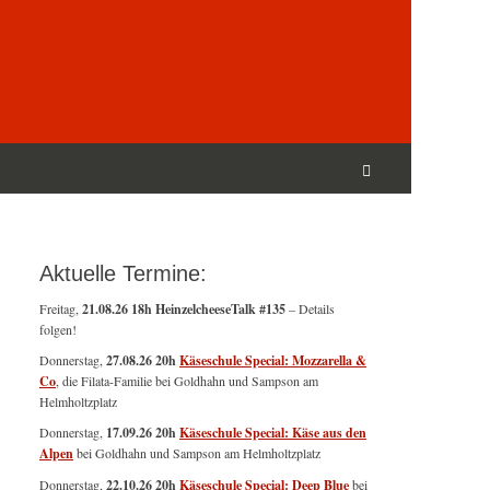
Suchen
nach:
Suchen
Aktuelle Termine:
Freitag,
21.08.26 18h HeinzelcheeseTalk #135
– Details
folgen!
Donnerstag,
27.08.26 20h
Käseschule Special: Mozzarella &
Co
, die Filata-Familie bei Goldhahn und Sampson am
Helmholtzplatz
Donnerstag,
17.09.26 20h
Käseschule Special: Käse aus den
Alpen
bei Goldhahn und Sampson am Helmholtzplatz
Donnerstag,
22.10.26 20h
Käseschule Special: Deep Blue
bei