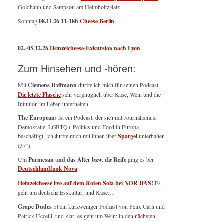
Goldhahn und Sampson am Helmholtzplatz
Sonntag
08.11.26
11-18h
Cheese Berlin
02.-05.12.26
Heinzelcheese-Exkursion nach Lyon
Zum Hinsehen und -hören:
Mit
Clemens Hoffmann
durfte ich mich für seinen Podcast
Die letzte Flasche
sehr vergnüglich über Käse, Wein und die
Intuition im Leben unterhalten.
The Europeans
ist ein Podcast, der sich mit Journalismus,
Demokratie, LGBTQ+ Politics und Food in Europa
beschäftigt, ich durfte mich mit ihnen über
Spargel
unterhalten
(37“).
Um
Parmesan und das Alter bzw. die Reife
ging es bei
Deutschlandfunk Nova
.
Heinzelcheese live auf dem Roten Sofa bei NDR DAS!
Es
geht um deutsche Esskultur, und Käse…
Grape Dudes
ist ein kurzweiliger Podcast von Felix Carli und
Patrick Uccelli, und klar, es geht um Wein; in den
nächsten