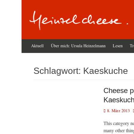
Zum
Primäres
Aktuell
Über mich: Ursula Heinzelmann
Lesen
Tr
Inhalt
Menü
springen
Schlagwort:
Kaeskuche
Cheese p
Kaeskuc
Veröffentlicht
8. März 2013
am
This category nee
many other thin