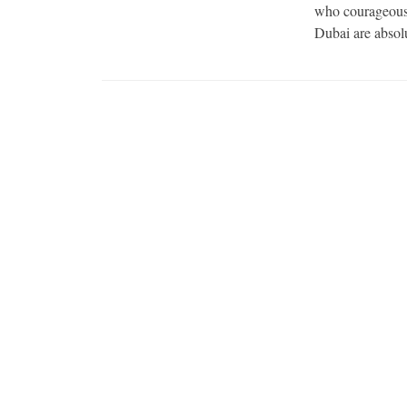
who courageousl
Dubai are absolut