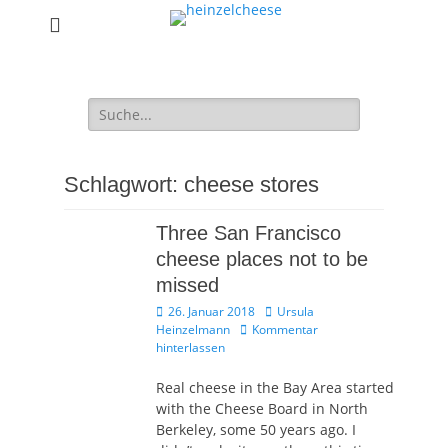
heinzelcheese
Ursula Heinzelmann, Wein- & Essenschreiberin
Suchen
nach:
Schlagwort:
cheese stores
Three San Francisco
cheese places not to be
missed
Veröffentlicht
Autor
26. Januar 2018
Ursula
am
Heinzelmann
Kommentar
hinterlassen
Real cheese in the Bay Area started
with the Cheese Board in North
Berkeley, some 50 years ago. I