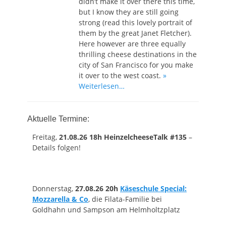
didn’t make it over there this time,
but I know they are still going
strong (read this lovely portrait of
them by the great Janet Fletcher).
Here however are three equally
thrilling cheese destinations in the
city of San Francisco for you make
it over to the west coast.
»
Weiterlesen…
Aktuelle Termine:
Freitag,
21.08.26 18h HeinzelcheeseTalk #135
–
Details folgen!
Donnerstag,
27.08.26 20h
Käseschule Special:
Mozzarella & Co
, die Filata-Familie bei
Goldhahn und Sampson am Helmholtzplatz