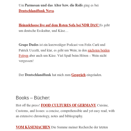
Um
Parmesan und das Alter bzw. die Reife
ging es bei
Deutschlandfunk Nova
.
Heinzelcheese live auf dem Roten Sofa bei NDR DAS!
Es geht
um deutsche Esskultur, und Käse…
Grape Dudes
ist ein kurzweiliger Podcast von Felix Carli und
Patrick Uccelli, und klar, es geht um Wein; in den
nächsten beiden
Folgen
aber auch um Käse. Viel Spaß beim Hören – Wein nicht
vergessen!
Der
Deutschlandfunk
hat mich zum
Gespräch
eingeladen.
Books – Bücher:
Hot off the press!
FOOD CULTURES OF GERMANY
Cuisine,
Customs, and Issues: a concise, comprehensible and yet easy read, with
an extensive chronology, notes and bibliography.
VOM KÄSEMACHEN
Die Summe meiner Recherche der letzten