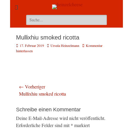
Suchen
nach:
Mullixhiu smoked ricotta
Veröffentlicht
Autor
17. Februar 2019
Ursula Heinzelmann
Kommentar
am
hinterlassen
Beitragsnavigation
← Vorheriger
Vorheriger
Mullixhiu smoked ricotta
Beitrag:
Schreibe einen Kommentar
Deine E-Mail-Adresse wird nicht veröffentlicht.
Erforderliche Felder sind mit
*
markiert