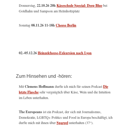
Donnerstag,
22.10.26 20h
Käseschule Special: Deep Blue
bei
Goldhahn und Sampson am Helmholtzplatz
Sonntag
08.11.26
11-18h
Cheese Berlin
02.-05.12.26
Heinzelcheese-Exkursion nach Lyon
Zum Hinsehen und -hören:
Mit
Clemens Hoffmann
durfte ich mich für seinen Podcast
Die
letzte Flasche
sehr vergnüglich über Käse, Wein und die Intuition
im Leben unterhalten.
The Europeans
ist ein Podcast, der sich mit Journalismus,
Demokratie, LGBTQ+ Politics und Food in Europa beschäftigt, ich
durfte mich mit ihnen über
Spargel
unterhalten (37“).