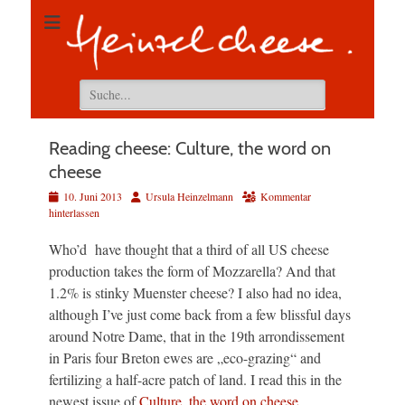
Suchen
nach:
Reading cheese: Culture, the word on
cheese
Veröffentlicht
Autor
10. Juni 2013
Ursula Heinzelmann
Kommentar
am
hinterlassen
Who’d have thought that a third of all US cheese
production takes the form of Mozzarella? And that
1.2% is stinky Muenster cheese? I also had no idea,
although I’ve just come back from a few blissful days
around Notre Dame, that in the 19th arrondissement
in Paris four Breton ewes are „eco-grazing“ and
fertilizing a half-acre patch of land. I read this in the
newest issue of
Culture, the word on cheese