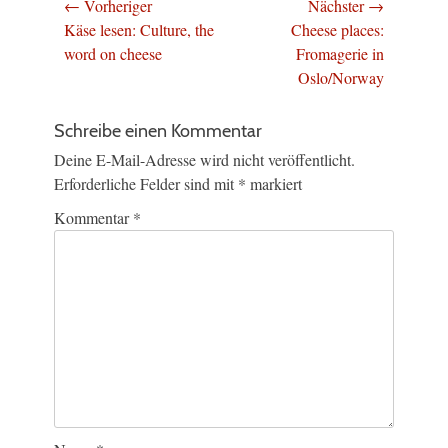
Beitragsnavigation
← Vorheriger
Nächster →
Vorheriger
Nächster
Käse lesen: Culture, the
Cheese places:
Beitrag:
Beitrag:
word on cheese
Fromagerie in
Oslo/Norway
Schreibe einen Kommentar
Deine E-Mail-Adresse wird nicht veröffentlicht.
Erforderliche Felder sind mit
*
markiert
Kommentar
*