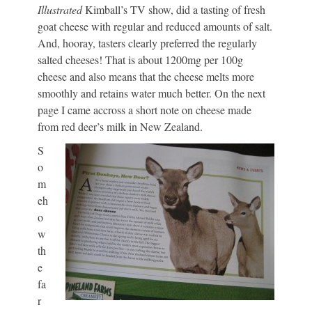
Illustrated
Kimball’s TV show, did a tasting of fresh
goat cheese with regular and reduced amounts of salt.
And, hooray, tasters clearly preferred the regularly
salted cheeses! That is about 1200mg per 100g
cheese and also means that the cheese melts more
smoothly and retains water much better. On the next
page I came accross a short note on cheese made
from red deer’s milk in New Zealand.
S
o
m
eh
o
w
th
e
fa
r