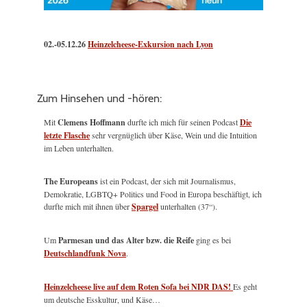
02.-05.12.26
Heinzelcheese-Exkursion nach Lyon
Zum Hinsehen und -hören:
Mit
Clemens Hoffmann
durfte ich mich für seinen Podcast
Die
letzte Flasche
sehr vergnüglich über Käse, Wein und die Intuition
im Leben unterhalten.
The Europeans
ist ein Podcast, der sich mit Journalismus,
Demokratie, LGBTQ+ Politics und Food in Europa beschäftigt, ich
durfte mich mit ihnen über
Spargel
unterhalten (37“).
Um
Parmesan und das Alter bzw. die Reife
ging es bei
Deutschlandfunk Nova
.
Heinzelcheese live auf dem Roten Sofa bei NDR DAS!
Es geht
um deutsche Esskultur, und Käse…