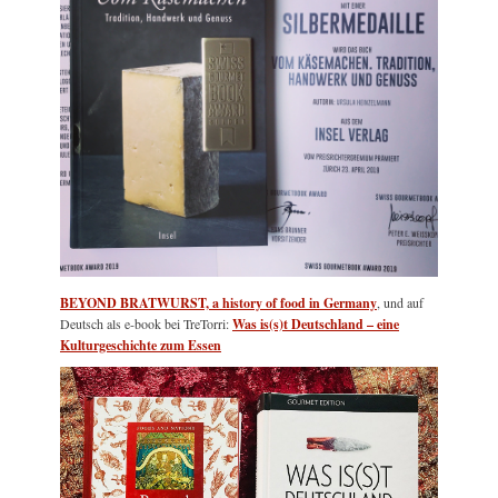
BEYOND BRATWURST, a history of food in Germany
, und auf
Deutsch als e-book bei TreTorri:
Was is(s)t Deutschland – eine
Kulturgeschichte zum Essen