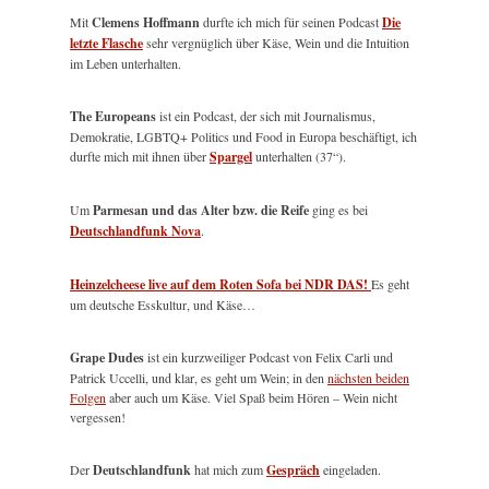
Mit
Clemens Hoffmann
durfte ich mich für seinen Podcast
Die
letzte Flasche
sehr vergnüglich über Käse, Wein und die Intuition
im Leben unterhalten.
The Europeans
ist ein Podcast, der sich mit Journalismus,
Demokratie, LGBTQ+ Politics und Food in Europa beschäftigt, ich
durfte mich mit ihnen über
Spargel
unterhalten (37“).
Um
Parmesan und das Alter bzw. die Reife
ging es bei
Deutschlandfunk Nova
.
Heinzelcheese live auf dem Roten Sofa bei NDR DAS!
Es geht
um deutsche Esskultur, und Käse…
Grape Dudes
ist ein kurzweiliger Podcast von Felix Carli und
Patrick Uccelli, und klar, es geht um Wein; in den
nächsten beiden
Folgen
aber auch um Käse. Viel Spaß beim Hören – Wein nicht
vergessen!
Der
Deutschlandfunk
hat mich zum
Gespräch
eingeladen.