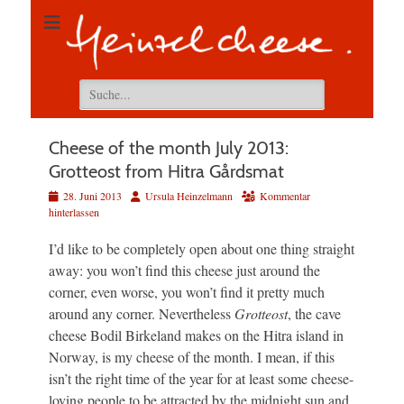
Suchen
nach:
Cheese of the month July 2013:
Grotteost from Hitra Gårdsmat
Veröffentlicht
Autor
28. Juni 2013
Ursula Heinzelmann
Kommentar
am
hinterlassen
I’d like to be completely open about one thing straight
away: you won’t find this cheese just around the
corner, even worse, you won’t find it pretty much
around any corner. Nevertheless
Grotteost
, the cave
cheese Bodil Birkeland makes on the Hitra island in
Norway, is my cheese of the month. I mean, if this
isn’t the right time of the year for at least some cheese-
loving people to be attracted by the midnight sun and