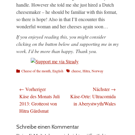
handle. However she told me she just hired a Dutch
cheesemaker – he should be familiar with this format,
so there is hope! Also in that I’ll encounter this
wonderful woman and her cheeses again soon…
If you enjoyed reading this, you might consider
clicking on the button below and supporting me in my
work. I’d be more than happy. Thank you.
Kategorien
Schlagworte
Cheese of the month
,
English
cheese
,
Hitra
,
Norway
Beitragsnavigation
← Vorheriger
Nächster →
Vorheriger
Nächster
Käse des Monats Juli
Käse-Orte: Ultracomida
Beitrag:
Beitrag:
2013: Grotteost von
in Aberystwyth/Wales
Hitra Gårdsmat
Schreibe einen Kommentar