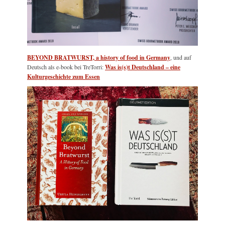
BEYOND BRATWURST, a history of food in Germany
, und auf
Deutsch als e-book bei TreTorri:
Was is(s)t Deutschland – eine
Kulturgeschichte zum Essen