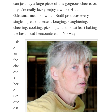
can just buy a large piece of this gorgeous cheese, or,
if you’re really lucky, enjoy a whole Hitra
Gårdsmat meal, for which Bodil produces every
single ingredient herself, foraging, slaughtering,
cheesing, cooking, pickling… and not at least baking
the best bread I encountered in Norway.
Lik
e
all
the
che
ese
s
her
e
Gr
otte
ost