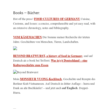
Books – Bücher:
Hot off the press!
FOOD CULTURES OF GERMANY
Cuisine,
Customs, and Issues: a concise, comprehensible and yet easy read, with
an extensive chronology, notes and bibliography.
VOM KÄSEMACHEN
Die Summe meiner Recherche der letzten
Jahre. Geschichten von Menschen, Tieren, Landschaften.
BEYOND BRATWURST, a history of food in Germany
, und auf
Deutsch als e-book bei TreTorri:
Was is(s)t Deutschland – eine
Kulturgeschichte zum Essen
Mein
MONSIEUR VUONG-Kochbuch
, Geschichte und Rezepte des
Berliner Kult-Vietnamesen. Auf Deutsch in dritter Auflage – hurra und
Dank an alle Buchkäufer! – und jetzt auch
auf Englisch
. Doppel-
Hurra.