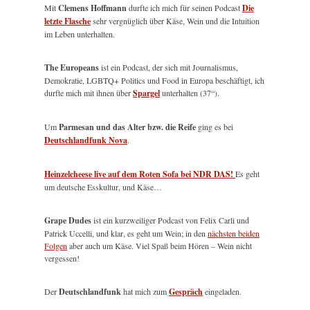
Mit
Clemens Hoffmann
durfte ich mich für seinen Podcast
Die
letzte Flasche
sehr vergnüglich über Käse, Wein und die Intuition
im Leben unterhalten.
The Europeans
ist ein Podcast, der sich mit Journalismus,
Demokratie, LGBTQ+ Politics und Food in Europa beschäftigt, ich
durfte mich mit ihnen über
Spargel
unterhalten (37“).
Um
Parmesan und das Alter bzw. die Reife
ging es bei
Deutschlandfunk Nova
.
Heinzelcheese live auf dem Roten Sofa bei NDR DAS!
Es geht
um deutsche Esskultur, und Käse…
Grape Dudes
ist ein kurzweiliger Podcast von Felix Carli und
Patrick Uccelli, und klar, es geht um Wein; in den
nächsten beiden
Folgen
aber auch um Käse. Viel Spaß beim Hören – Wein nicht
vergessen!
Der
Deutschlandfunk
hat mich zum
Gespräch
eingeladen.