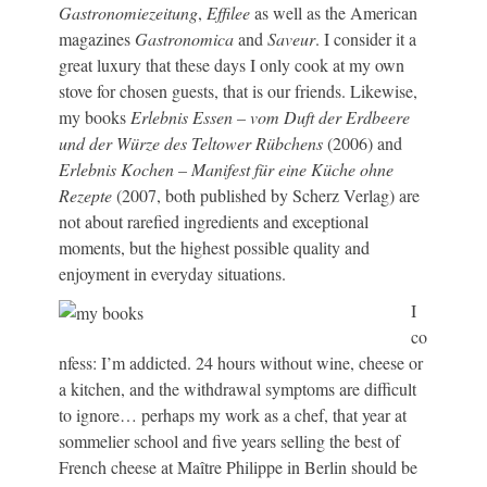
Gastronomiezeitung
,
Effilee
as well as the American
magazines
Gastronomica
and
Saveur
. I consider it a
great luxury that these days I only cook at my own
stove for chosen guests, that is our friends. Likewise,
my books
Erlebnis Essen – vom Duft der Erdbeere
und der Würze des Teltower Rübchens
(2006) and
Erlebnis Kochen – Manifest für eine Küche ohne
Rezepte
(2007, both published by Scherz Verlag) are
not about rarefied ingredients and exceptional
moments, but the highest possible quality and
enjoyment in everyday situations.
I
co
nfess: I’m addicted. 24 hours without wine, cheese or
a kitchen, and the withdrawal symptoms are difficult
to ignore… perhaps my work as a chef, that year at
sommelier school and five years selling the best of
French cheese at Maître Philippe in Berlin should be