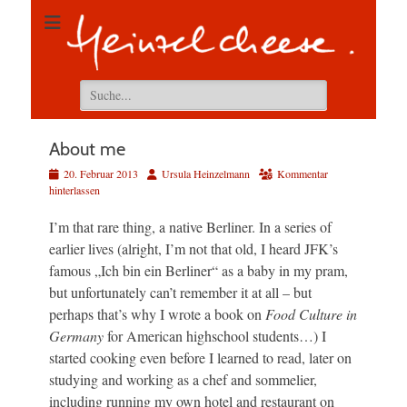
Suchen
nach:
About me
Veröffentlicht
Autor
20. Februar 2013
Ursula Heinzelmann
Kommentar
am
hinterlassen
I’m that rare thing, a native Berliner. In a series of
earlier lives (alright, I’m not that old, I heard JFK’s
famous „Ich bin ein Berliner“ as a baby in my pram,
but unfortunately can’t remember it at all – but
perhaps that’s why I wrote a book on
Food Culture in
Germany
for American highschool students…) I
started cooking even before I learned to read, later on
studying and working as a chef and sommelier,
including running my own hotel and restaurant on