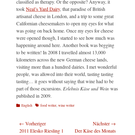
classified as therapy. Or the opposite? Anyway, it
took
Neal’s Yard Dairy
, that paradise of British
artisanal cheese in London, and a trip to some great
Californian cheesemakers to open my eyes for what
was going on back home. Once my eyes for cheese
were opened though, I started to see how much was
happening around here. Another book was begging
to be written! In 2008 I travelled almost 13,000
kilometers across the new German cheese lands,
visiting more than a hundred dairies. I met wonderful
people, was allowed into their world, tasting tasting
tasting… it goes without saying that wine had to be
part of those excursions.
Erlebnis Käse und Wein
was
published in 2009.
Kategorien
Schlagworte
English
food writer
,
wine writer
Beitragsnavigation
← Vorheriger
Nächster →
Vorheriger
Nächster
2011 Elesko Riesling 1
Der Käse des Monats