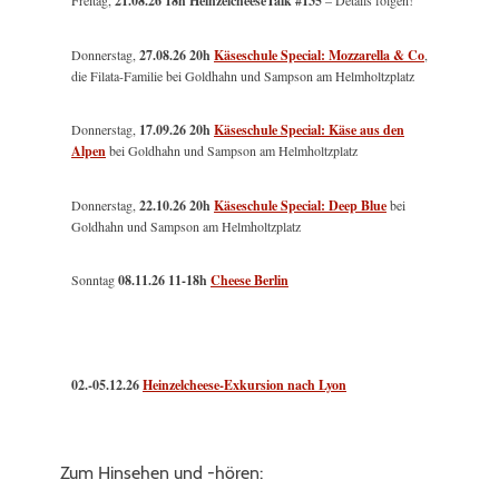
Freitag,
21.08.26 18h HeinzelcheeseTalk #135
– Details folgen!
Donnerstag,
27.08.26 20h
Käseschule Special: Mozzarella & Co
,
die Filata-Familie bei Goldhahn und Sampson am Helmholtzplatz
Donnerstag,
17.09.26 20h
Käseschule Special: Käse aus den
Alpen
bei Goldhahn und Sampson am Helmholtzplatz
Donnerstag,
22.10.26 20h
Käseschule Special: Deep Blue
bei
Goldhahn und Sampson am Helmholtzplatz
Sonntag
08.11.26
11-18h
Cheese Berlin
02.-05.12.26
Heinzelcheese-Exkursion nach Lyon
Zum Hinsehen und -hören: