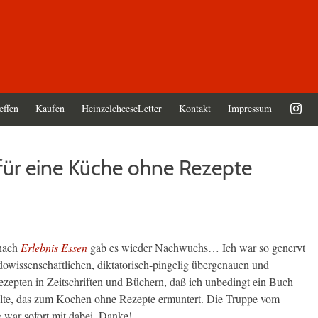
effen
Kaufen
HeinzelcheeseLetter
Kontakt
Impressum
 für eine Küche ohne Rezepte
 nach
Erlebnis Essen
gab es wieder Nachwuchs… Ich war so genervt
owissenschaftlichen, diktatorisch-pingelig übergenauen und
zepten in Zeitschriften und Büchern, daß ich unbedingt ein Buch
llte, das zum Kochen ohne Rezepte ermuntert. Die Truppe vom
 war sofort mit dabei. Danke!