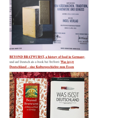
BEYOND BRATWURST, a history of food in Germany
,
und auf Deutsch als e-book bei TreTorri:
Was is(s)t
Deutschland – eine Kulturgeschichte zum Essen