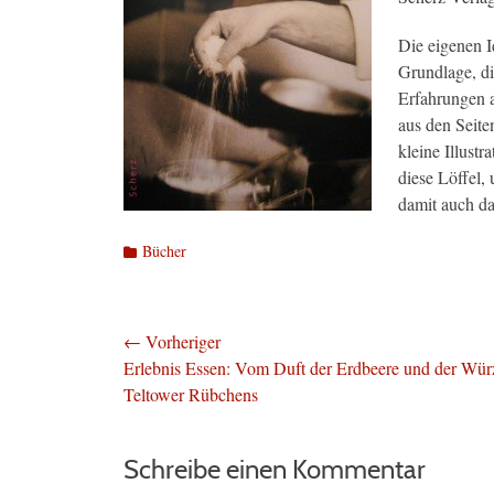
Die eigenen 
Grundlage, d
Erfahrungen al
aus den Seite
kleine Illust
diese Löffel,
damit auch da
Kategorien
Bücher
Beitragsnavigation
← Vorheriger
Vorheriger
Erlebnis Essen: Vom Duft der Erdbeere und der Wür
Beitrag:
Teltower Rübchens
Schreibe einen Kommentar