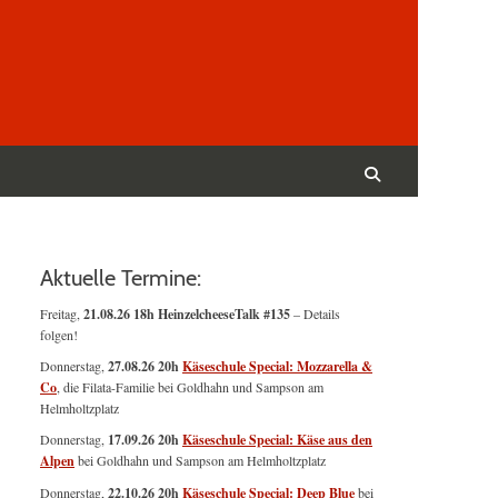
Suchen
nach:
Suchen
Aktuelle Termine:
Freitag,
21.08.26 18h HeinzelcheeseTalk #135
– Details
folgen!
Donnerstag,
27.08.26 20h
Käseschule Special: Mozzarella &
Co
, die Filata-Familie bei Goldhahn und Sampson am
Helmholtzplatz
Donnerstag,
17.09.26 20h
Käseschule Special: Käse aus den
Alpen
bei Goldhahn und Sampson am Helmholtzplatz
Donnerstag,
22.10.26 20h
Käseschule Special: Deep Blue
bei