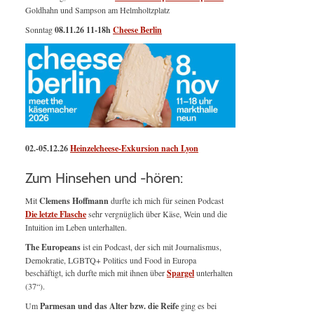
Goldhahn und Sampson am Helmholtzplatz
Sonntag
08.11.26
11-18h
Cheese Berlin
02.-05.12.26
Heinzelcheese-Exkursion nach Lyon
Zum Hinsehen und -hören:
Mit
Clemens Hoffmann
durfte ich mich für seinen Podcast
Die letzte Flasche
sehr vergnüglich über Käse, Wein und die
Intuition im Leben unterhalten.
The Europeans
ist ein Podcast, der sich mit Journalismus,
Demokratie, LGBTQ+ Politics und Food in Europa
beschäftigt, ich durfte mich mit ihnen über
Spargel
unterhalten
(37“).
Um
Parmesan und das Alter bzw. die Reife
ging es bei