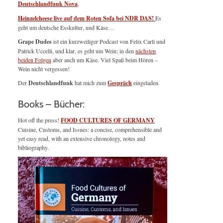
Deutschlandfunk Nova
.
Heinzelcheese live auf dem Roten Sofa bei NDR DAS!
Es
geht um deutsche Esskultur, und Käse…
Grape Dudes
ist ein kurzweiliger Podcast von Felix Carli und
Patrick Uccelli, und klar, es geht um Wein; in den
nächsten
beiden Folgen
aber auch um Käse. Viel Spaß beim Hören –
Wein nicht vergessen!
Der
Deutschlandfunk
hat mich zum
Gespräch
eingeladen.
Books – Bücher:
Hot off the press!
FOOD CULTURES OF GERMANY
Cuisine, Customs, and Issues: a concise, comprehensible and
yet easy read, with an extensive chronology, notes and
bibliography.