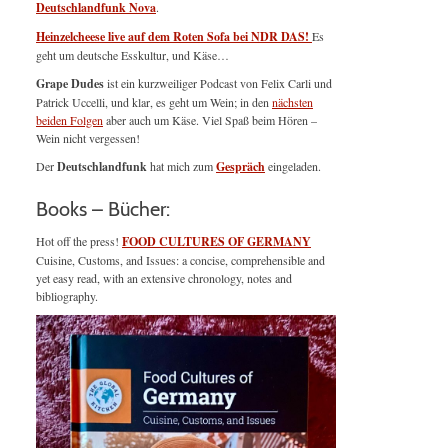
Deutschlandfunk Nova
.
Heinzelcheese live auf dem Roten Sofa bei NDR DAS!
Es
geht um deutsche Esskultur, und Käse…
Grape Dudes
ist ein kurzweiliger Podcast von Felix Carli und
Patrick Uccelli, und klar, es geht um Wein; in den
nächsten
beiden Folgen
aber auch um Käse. Viel Spaß beim Hören –
Wein nicht vergessen!
Der
Deutschlandfunk
hat mich zum
Gespräch
eingeladen.
Books – Bücher:
Hot off the press!
FOOD CULTURES OF GERMANY
Cuisine, Customs, and Issues: a concise, comprehensible and
yet easy read, with an extensive chronology, notes and
bibliography.