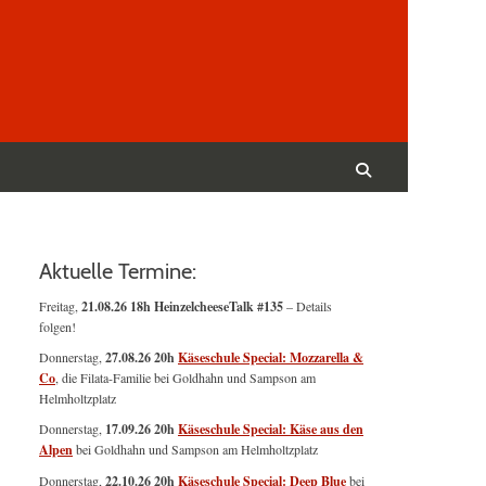
Suchen
nach:
Suchen
Aktuelle Termine:
Freitag,
21.08.26 18h HeinzelcheeseTalk #135
– Details
folgen!
Donnerstag,
27.08.26 20h
Käseschule Special: Mozzarella &
Co
, die Filata-Familie bei Goldhahn und Sampson am
Helmholtzplatz
Donnerstag,
17.09.26 20h
Käseschule Special: Käse aus den
Alpen
bei Goldhahn und Sampson am Helmholtzplatz
Donnerstag,
22.10.26 20h
Käseschule Special: Deep Blue
bei