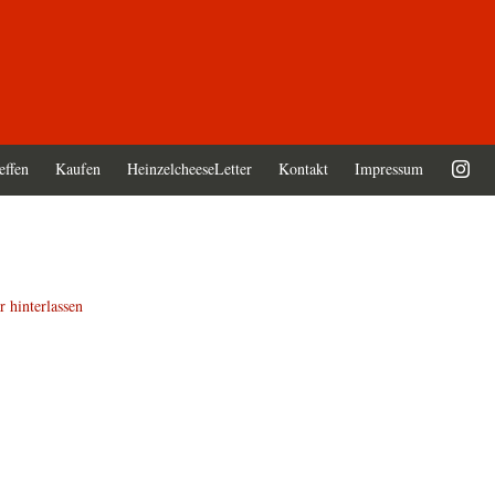
effen
Kaufen
HeinzelcheeseLetter
Kontakt
Impressum
 hinterlassen