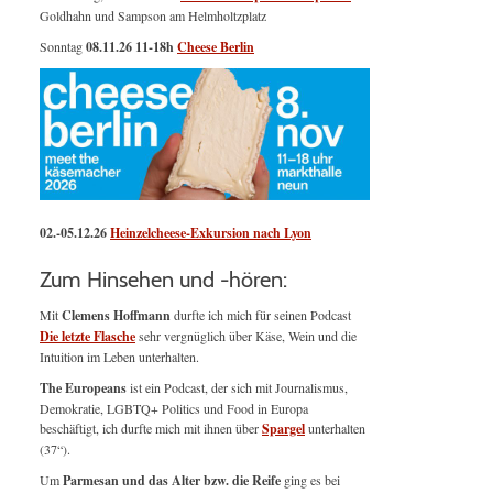
Goldhahn und Sampson am Helmholtzplatz
Sonntag
08.11.26
11-18h
Cheese Berlin
02.-05.12.26
Heinzelcheese-Exkursion nach Lyon
Zum Hinsehen und -hören:
Mit
Clemens Hoffmann
durfte ich mich für seinen Podcast
Die letzte Flasche
sehr vergnüglich über Käse, Wein und die
Intuition im Leben unterhalten.
The Europeans
ist ein Podcast, der sich mit Journalismus,
Demokratie, LGBTQ+ Politics und Food in Europa
beschäftigt, ich durfte mich mit ihnen über
Spargel
unterhalten
(37“).
Um
Parmesan und das Alter bzw. die Reife
ging es bei