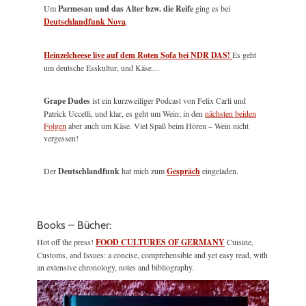
Um
Parmesan und das Alter bzw. die Reife
ging es bei
Deutschlandfunk Nova
.
Heinzelcheese live auf dem Roten Sofa bei NDR DAS!
Es geht
um deutsche Esskultur, und Käse…
Grape Dudes
ist ein kurzweiliger Podcast von Felix Carli und
Patrick Uccelli, und klar, es geht um Wein; in den
nächsten beiden
Folgen
aber auch um Käse. Viel Spaß beim Hören – Wein nicht
vergessen!
Der
Deutschlandfunk
hat mich zum
Gespräch
eingeladen.
Books – Bücher:
Hot off the press!
FOOD CULTURES OF GERMANY
Cuisine,
Customs, and Issues: a concise, comprehensible and yet easy read, with
an extensive chronology, notes and bibliography.