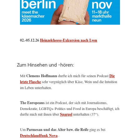
02.-05.12.26
Heinzelcheese-Exkursion nach Lyon
Zum Hinsehen und -hören:
Mit
Clemens Hoffmann
durfte ich mich für seinen Podcast
Die
letzte Flasche
sehr vergnüglich über Käse, Wein und die Intuition
im Leben unterhalten.
The Europeans
ist ein Podcast, der sich mit Journalismus,
Demokratie, LGBTQ+ Politics und Food in Europa beschäftigt, ich
durfte mich mit ihnen über
Spargel
unterhalten (37“).
Um
Parmesan und das Alter bzw. die Reife
ging es bei
Deutschlandfunk Nova
.