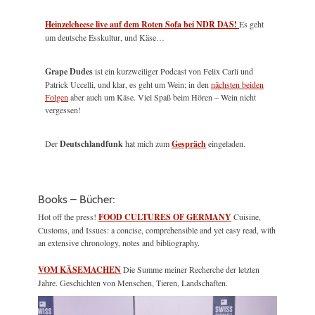
Heinzelcheese live auf dem Roten Sofa bei NDR DAS!
Es geht
um deutsche Esskultur, und Käse…
Grape Dudes
ist ein kurzweiliger Podcast von Felix Carli und
Patrick Uccelli, und klar, es geht um Wein; in den
nächsten beiden
Folgen
aber auch um Käse. Viel Spaß beim Hören – Wein nicht
vergessen!
Der
Deutschlandfunk
hat mich zum
Gespräch
eingeladen.
Books – Bücher:
Hot off the press!
FOOD CULTURES OF GERMANY
Cuisine,
Customs, and Issues: a concise, comprehensible and yet easy read, with
an extensive chronology, notes and bibliography.
VOM KÄSEMACHEN
Die Summe meiner Recherche der letzten
Jahre. Geschichten von Menschen, Tieren, Landschaften.