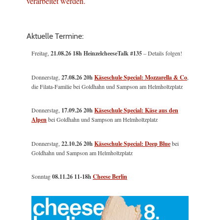
verarbeitet werden.
Aktuelle Termine:
Freitag,
21.08.26 18h HeinzelcheeseTalk #135
– Details folgen!
Donnerstag,
27.08.26 20h
Käseschule Special: Mozzarella & Co
,
die Filata-Familie bei Goldhahn und Sampson am Helmholtzplatz
Donnerstag,
17.09.26 20h
Käseschule Special: Käse aus den
Alpen
bei Goldhahn und Sampson am Helmholtzplatz
Donnerstag,
22.10.26 20h
Käseschule Special: Deep Blue
bei
Goldhahn und Sampson am Helmholtzplatz
Sonntag
08.11.26
11-18h
Cheese Berlin