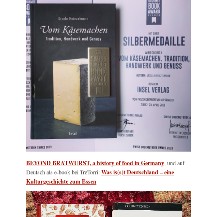
BEYOND BRATWURST, a history of food in Germany
, und auf
Deutsch als e-book bei TreTorri:
Was is(s)t Deutschland – eine
Kulturgeschichte zum Essen