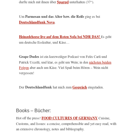
durfte mich mit ihnen über
Spargel
unterhalten (37“).
Um
Parmesan und das Alter bzw. die Reife
ging es bei
Deutschlandfunk Nova
.
Heinzelcheese live auf dem Roten Sofa bei NDR DAS!
Es geht
um deutsche Esskultur, und Käse…
Grape Dudes
ist ein kurzweiliger Podcast von Felix Carli und
Patrick Uccelli, und klar, es geht um Wein; in den
nächsten beiden
Folgen
aber auch um Käse. Viel Spaß beim Hören – Wein nicht
vergessen!
Der
Deutschlandfunk
hat mich zum
Gespräch
eingeladen.
Books – Bücher:
Hot off the press!
FOOD CULTURES OF GERMANY
Cuisine,
Customs, and Issues: a concise, comprehensible and yet easy read, with
an extensive chronology, notes and bibliography.