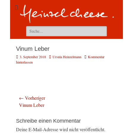
Suchen
nach:
Vinum Leber
Veröffentlicht
Autor
3. September 2018
Ursula Heinzelmann
Kommentar
am
hinterlassen
Beitragsnavigation
← Vorheriger
Vorheriger
Vinum Leber
Beitrag:
Schreibe einen Kommentar
Deine E-Mail-Adresse wird nicht veröffentlicht.