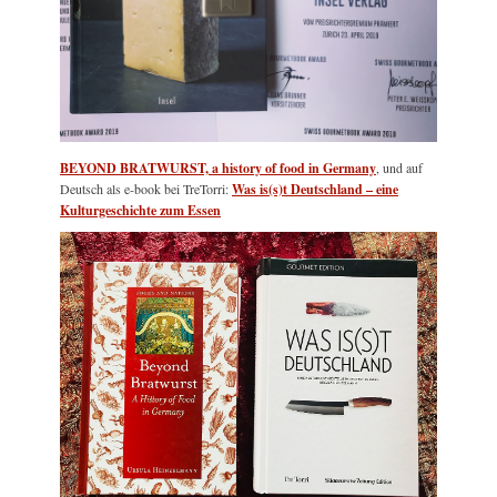
BEYOND BRATWURST, a history of food in Germany
, und auf
Deutsch als e-book bei TreTorri:
Was is(s)t Deutschland – eine
Kulturgeschichte zum Essen