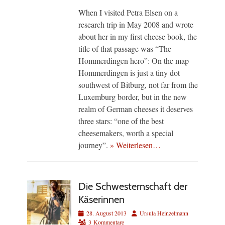
When I visited Petra Elsen on a
research trip in May 2008 and wrote
about her in my first cheese book, the
title of that passage was “The
Hommerdingen hero”: On the map
Hommerdingen is just a tiny dot
southwest of Bitburg, not far from the
Luxemburg border, but in the new
realm of German cheeses it deserves
three stars: “one of the best
cheesemakers, worth a special
journey”.
» Weiterlesen…
Die Schwesternschaft der
Käserinnen
Veröffentlicht
Autor
28. August 2013
Ursula Heinzelmann
am
3 Kommentare