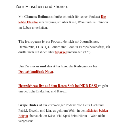
Zum Hinsehen und -hören:
Mit
Clemens Hoffmann
durfte ich mich für seinen Podcast
Die
letzte Flasche
sehr vergnüglich über Käse, Wein und die Intuition
im Leben unterhalten.
The Europeans
ist ein Podcast, der sich mit Journalismus,
Demokratie, LGBTQ+ Politics und Food in Europa beschäftigt, ich
durfte mich mit ihnen über
Spargel
unterhalten (37“).
Um
Parmesan und das Alter bzw. die Reife
ging es bei
Deutschlandfunk Nova
.
Heinzelcheese live auf dem Roten Sofa bei NDR DAS!
Es geht
um deutsche Esskultur, und Käse…
Grape Dudes
ist ein kurzweiliger Podcast von Felix Carli und
Patrick Uccelli, und klar, es geht um Wein; in den
nächsten beiden
Folgen
aber auch um Käse. Viel Spaß beim Hören – Wein nicht
vergessen!